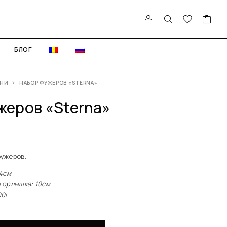
БЛОГ
ИНИ
НАБОР ФУЖЕРОВ «STERNA»
жеров «Sterna»
фужеров.
4cм
лышка: 10cм
0г