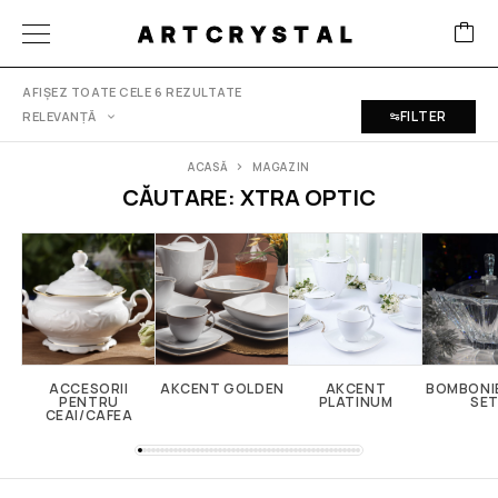
ARTCRYSTAL
AFIȘEZ TOATE CELE 6 REZULTATE
FILTER
ACASĂ
MAGAZIN
CĂUTARE: XTRA OPTIC
ACCESORII
AKCENT GOLDEN
AKCENT
BOMBONI
PENTRU
PLATINUM
SE
CEAI/CAFEA