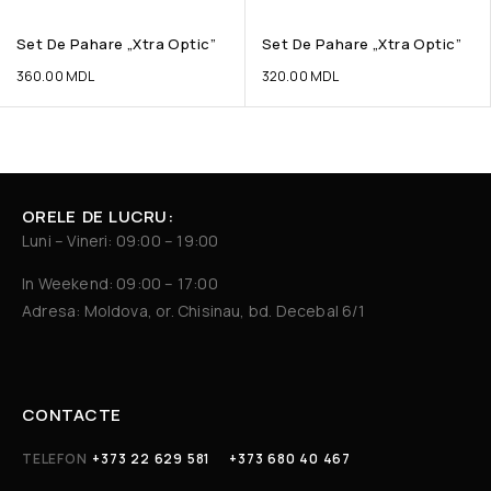
Set De Pahare „Xtra Optic”
Set De Pahare „Xtra Optic”
360.00
MDL
320.00
MDL
ORELE DE LUCRU:
Luni – Vineri: 09:00 – 19:00
In Weekend: 09:00 – 17:00
Adresa: Moldova, or. Chisinau, bd. Decebal 6/1
CONTACTE
TELEFON
+373 22 629 581
+373 680 40 467