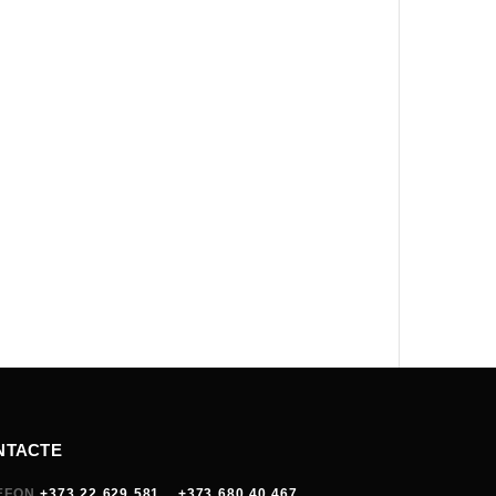
NTACTE
EFON
+373 22 629 581
+373 680 40 467