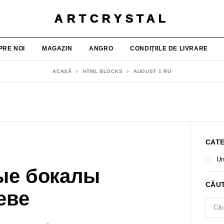
ARTCRYSTAL
PRE NOI
MAGAZIN
ANGRO
CONDIȚIILE DE LIVRARE
ACASĂ
HTML BLOCKS
AUGUST 1 RU
CATE
Un
ые бокалы
CĂU
еве