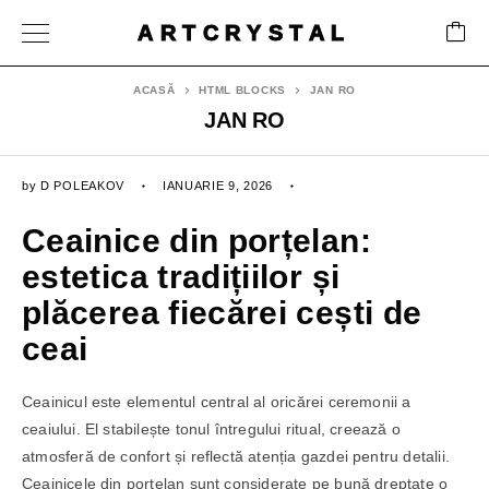
ARTCRYSTAL
ACASĂ
HTML BLOCKS
JAN RO
JAN RO
by
D POLEAKOV
IANUARIE 9, 2026
Ceainice din porțelan:
estetica tradițiilor și
plăcerea fiecărei cești de
ceai
Ceainicul este elementul central al oricărei ceremonii a
ceaiului. El stabilește tonul întregului ritual, creează o
atmosferă de confort și reflectă atenția gazdei pentru detalii.
Ceainicele din porțelan sunt considerate pe bună dreptate o