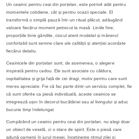
Un ceainic pentru ceai din porțelan, este potrivit atât pentru
momentele cotidiene, cât și pentru ocazii speciale. El
transformă o simplă pauză într-un ritual plăcut, adăugând
valoare fiecărui moment petrecut la masă. Liniile fine,
proporțiile bine gândite, ciocul atent modelat și mânerul
confortabil sunt semne clare ale calității și atenției acordate
fiecărui detaliu.
Ceainicele din porțelan sunt, de asemenea, o alegere
inspirată pentru cadou. Ele sunt asociate cu căldura,
ospitalitatea și grija față de cei dragi, motiv pentru care sunt
mereu apreciate. Fie că fac parte dintr-un serviciu complet, fie
că sunt oferite ca piesă individuală, aceste ceainice se
integrează ușor în decorul bucătăriei sau al livingului și aduc
bucurie timp îndelungat.
Cumpărând un ceainic pentru ceai din porțelan, nu alegi doar
un obiect de veselă, ci o stare de spirit. Este o piesă care
adună oamenii în jurul mesei, încetinește ritmul zilei și