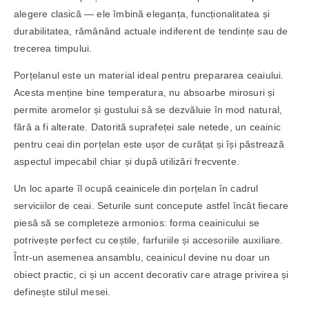
alegere clasică — ele îmbină eleganța, funcționalitatea și
durabilitatea, rămânând actuale indiferent de tendințe sau de
trecerea timpului.
Porțelanul este un material ideal pentru prepararea ceaiului.
Acesta menține bine temperatura, nu absoarbe mirosuri și
permite aromelor și gustului să se dezvăluie în mod natural,
fără a fi alterate. Datorită suprafeței sale netede, un ceainic
pentru ceai din porțelan este ușor de curățat și își păstrează
aspectul impecabil chiar și după utilizări frecvente.
Un loc aparte îl ocupă ceainicele din porțelan în cadrul
serviciilor de ceai. Seturile sunt concepute astfel încât fiecare
piesă să se completeze armonios: forma ceainicului se
potrivește perfect cu ceștile, farfuriile și accesoriile auxiliare.
Într-un asemenea ansamblu, ceainicul devine nu doar un
obiect practic, ci și un accent decorativ care atrage privirea și
definește stilul mesei.