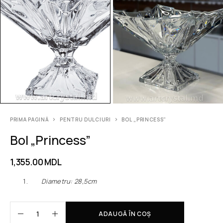
PRIMA PAGINĂ
PENTRU DULCIURI
BOL „PRINCESS”
Bol „Princess”
1,355.00
MDL
Diametru: 28,5сm
ADAUGĂ ÎN COȘ