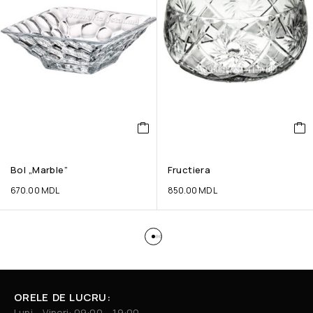
Bol „Marble”
Fructiera
670.00
MDL
850.00
MDL
ORELE DE LUCRU:
Luni – Vineri: 09:00 – 19:00