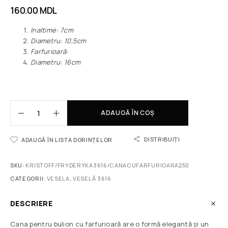
160.00
MDL
Inaltime: 7cm
Diametru: 10,5cm
Farfurioară:
Diametru: 16сm
ADAUGĂ ÎN COȘ
DISTRIBUIȚI
ADAUGĂ ÎN LISTA DORINȚELOR
SKU:
KRISTOFF/FRYDERYKA3616/CANACUFARFURIOARA250
CATEGORII:
VESELA
,
VESELĂ 3616
DESCRIERE
Cana pentru bulion cu farfurioară are o formă elegantă și un