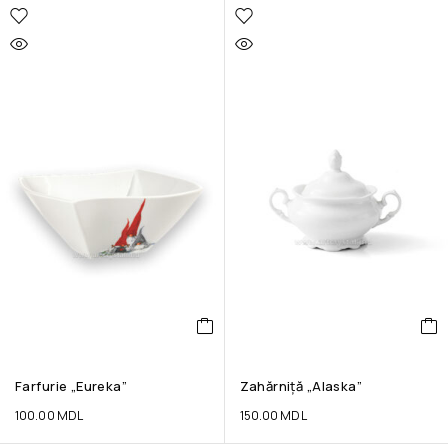
Farfurie „Eureka”
Zahărniță „Alaska”
100.00
MDL
150.00
MDL