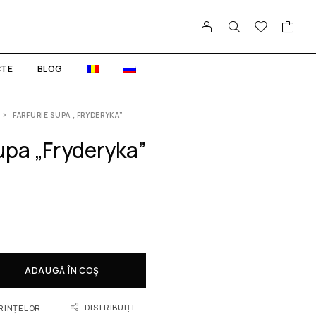
TE
BLOG
FARFURIE SUPA „FRYDERYKA”
upa „Fryderyka”
m
ADAUGĂ ÎN COȘ
DISTRIBUIȚI
ORINȚELOR