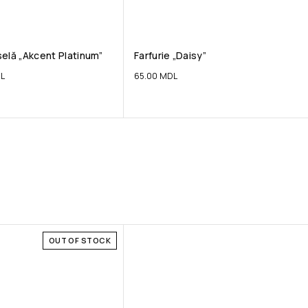
elă „Akcent Platinum”
Farfurie „Daisy”
L
65.00
MDL
OUT OF STOCK