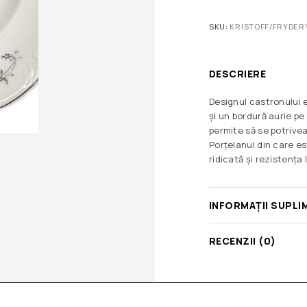
SKU:
KRISTOFF/FRYDER
DESCRIERE
Designul castronului e
și un bordură aurie pe 
permite să se potrive
Porțelanul din care e
ridicată și rezistența
INFORMAȚII SUPLI
RECENZII (0)