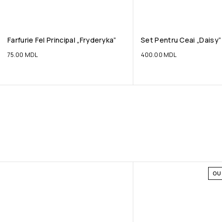
Farfurie Fel Principal „Fryderyka”
Set Pentru Ceai „Daisy”
75.00
MDL
400.00
MDL
OU