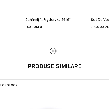
Zahărniță „Fryderyka 3616”
Set De Ves
250.00
MDL
5,850.00
MD
PRODUSE SIMILARE
T OF STOCK