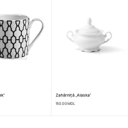
ek”
Zahărniță „Alaska”
150.00
MDL