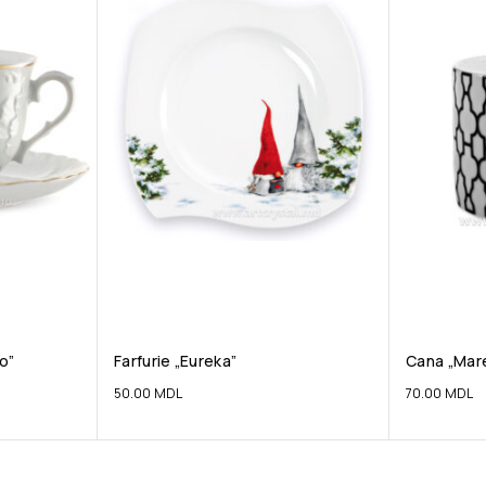
o”
Farfurie „Eureka”
Cana „Mar
50.00
MDL
70.00
MDL