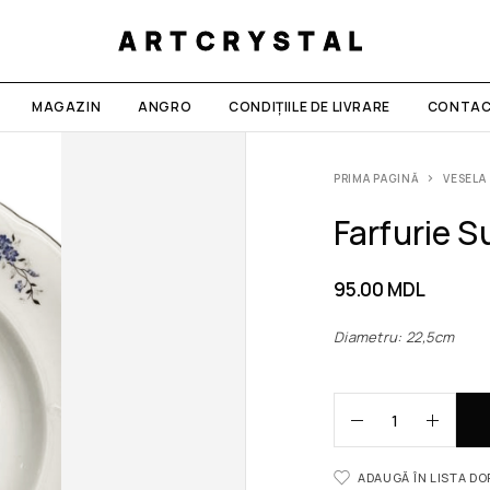
ARTCRYSTAL
MAGAZIN
ANGRO
CONDIȚIILE DE LIVRARE
CONTAC
PRIMA PAGINĂ
VESELA
Farfurie S
95.00
MDL
Diametru: 22,5c
ADAUGĂ ÎN LISTA D