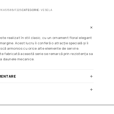
YKA5158B/F225
CATEGORIE:
VESELA
ste realizat în stil clasic, cu un ornament floral elegant
margine. Acest lucru îi conferă o atracție specială și îi
ască armonios cu orice alte elemente de servire.
ste fabricată această serie se remarcă prin rezistența sa
 la daunele mecanice.
MENTARE