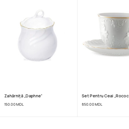
Zahărniță „Daphne”
Set Pentru Ceai „Rococ
150.00
MDL
850.00
MDL