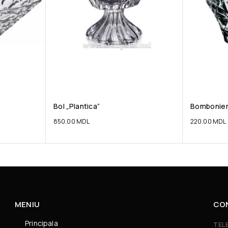
Bol „Plantica”
Bombonie
850.00
MDL
220.00
MDL
MENIU
CO
Principala
TEL