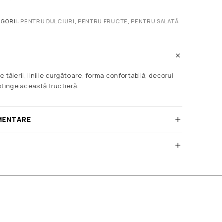
GORII:
PENTRU DULCIURI
,
PENTRU FRUCTE
,
PENTRU SALATĂ
le tăierii, liniile curgătoare, forma confortabilă, decorul
stinge această fructieră.
MENTARE