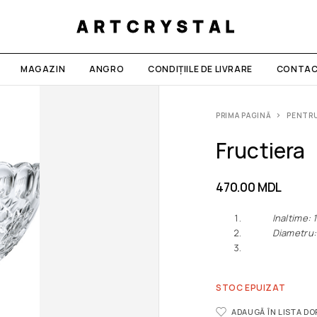
ARTCRYSTAL
MAGAZIN
ANGRO
CONDIȚIILE DE LIVRARE
CONTAC
PRIMA PAGINĂ
PENTRU
Fructiera
470.00
MDL
Inaltime: 1
Diametru: 1
STOC EPUIZAT
ADAUGĂ ÎN LISTA D