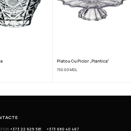
ra
Platou Cu Picior „Plantica”
750.00
MDL
NTACTE
EFON
+373 22 629 581
+373 680 40 467