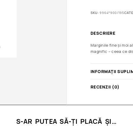
SKU:
9964*900/195
CATE
DESCRIERE
Marginile fine și moi a
magnific – ceea ce di
INFORMAȚII SUPLI
RECENZII (0)
S-AR PUTEA SĂ-ȚI PLACĂ ȘI…