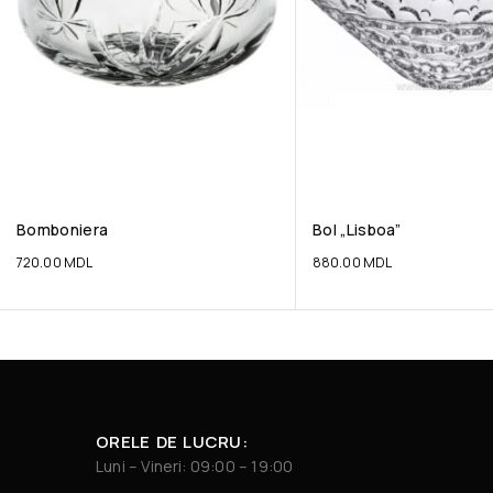
Bomboniera
Bol „Lisboa”
720.00
MDL
880.00
MDL
ORELE DE LUCRU:
Luni – Vineri: 09:00 – 19:00