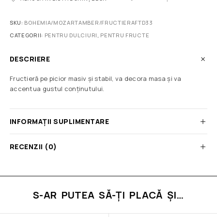
SKU:
BOHEMIA/MOZARTAMBER/FRUCTIERAFTD33
CATEGORII:
PENTRU DULCIURI
,
PENTRU FRUCTE
DESCRIERE
Fructieră pe picior masiv și stabil, va decora masa și va
accentua gustul conținutului.
INFORMAȚII SUPLIMENTARE
RECENZII (0)
S-AR PUTEA SĂ-ȚI PLACĂ ȘI…