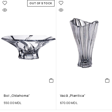
OUT OF STOCK
Bol „Oklahoma”
Vază „Plantica”
550.00
MDL
670.00
MDL