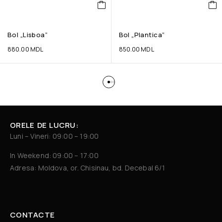
Bol „Lisboa”
Bol „Plantica”
880.00
MDL
850.00
MDL
ORELE DE LUCRU:
Luni – Vineri: 09:00 – 19:00
In Weekend: 09:00 – 17:00
Adresa: Moldova, or. Chisinau, bd. Decebal 6/1
CONTACTE