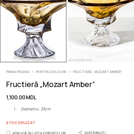
PRIMA PAGINĂ
PENTRU DULCIURI
FRUCTIERĂ „MOZART AMBER”
Fructieră „Mozart Amber”
1,100.00
MDL
Diametru: 33сm
STOC EPUIZAT
DISTRIBUIȚI
ADAUGĂ ÎN LISTA DORINȚELOR