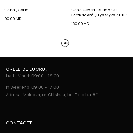
Cana „Carlo”
Cana Pentru Bulion Cu
Farfurioară „Fryderyka 3616”
90.00
MDL
160.00
MDL
ORELE DE LUCRU:
Luni – Vineri: 09:00 – 19:00
In Weekend: 09:00 – 17:00
Adresa: Moldova, or. Chisinau, bd. Decebal 6/1
CONTACTE