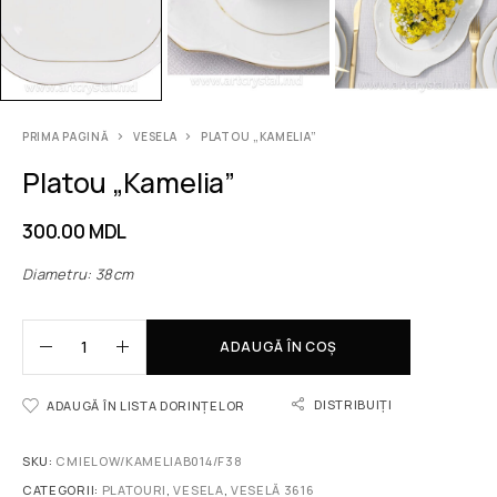
PRIMA PAGINĂ
VESELA
PLATOU „KAMELIA”
Platou „Kamelia”
300.00
MDL
Diametru: 38cm
ADAUGĂ ÎN COȘ
DISTRIBUIȚI
ADAUGĂ ÎN LISTA DORINȚELOR
SKU:
CMIELOW/KAMELIAB014/F38
CATEGORII:
PLATOURI
,
VESELA
,
VESELĂ 3616