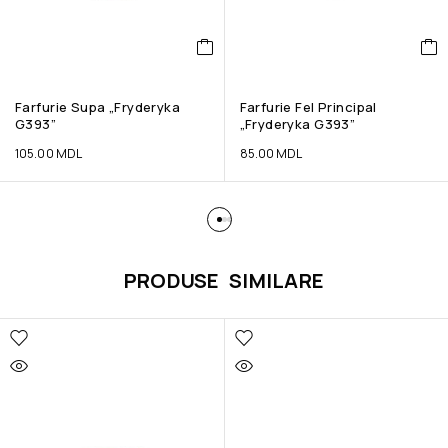
Farfurie Supa „Fryderyka
Farfurie Fel Principal
G393”
„Fryderyka G393”
105.00
MDL
85.00
MDL
PRODUSE SIMILARE