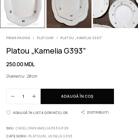
PRIMA PAGINĂ
PLATOURI
PLATOU „KAMELIA G393”
Platou „Kamelia G393”
250.00
MDL
Diametru: 28cm
ADAUGĂ ÎN COȘ
DISTRIBUIȚI
ADAUGĂ ÎN LISTA DORINȚELOR
SKU:
CMIELOW/KAMELIA393G/F28
CATEGORII:
PLATOURI
,
VESELĂ G393