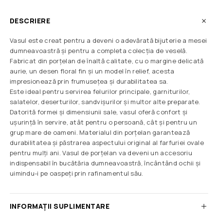
DESCRIERE
Vasul este creat pentru a deveni o adevărată bijuterie a mesei
dumneavoastră și pentru a completa colecția de veselă.
Fabricat din porțelan de înaltă calitate, cu o margine delicată
aurie, un desen floral fin și un model în relief, acesta
impresionează prin frumusețea și durabilitatea sa.
Este ideal pentru servirea felurilor principale, garniturilor,
salatelor, deserturilor, sandvișurilor și multor alte preparate.
Datorită formei și dimensiunii sale, vasul oferă confort și
ușurință în servire, atât pentru o persoană, cât și pentru un
grup mare de oameni. Materialul din porțelan garantează
durabilitatea și păstrarea aspectului original al farfuriei ovale
pentru mulți ani. Vasul de porțelan va deveni un accesoriu
indispensabil în bucătăria dumneavoastră, încântând ochii și
uimindu-i pe oaspeți prin rafinamentul său.
INFORMAȚII SUPLIMENTARE