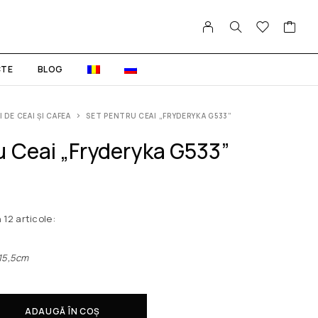
TE
BLOG
I DE CEAI ȘI CAFEA
SET PENTRU CEAI „FRYDERYKA G533”
u Ceai „Fryderyka G533”
12 articole:
250ml
 15,5cm
ADAUGĂ ÎN COȘ