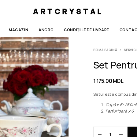
ARTCRYSTAL
MAGAZIN
ANGRO
CONDIȚIILE DE LIVRARE
CONTAC
PRIMA PAGINĂ
SERVICI
Set Pentr
1,175.00
MDL
Setul este compus din 
Сupă x 6: 
Farfurioară x 6: