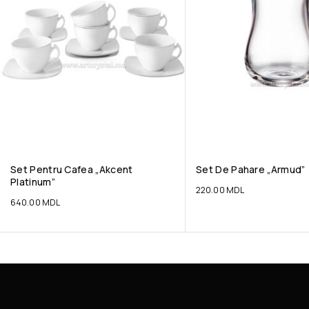
Set Pentru Cafea „Akcent
Set De Pahare „Armud”
Platinum”
220.00
MDL
640.00
MDL