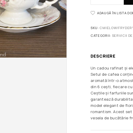
ADAUGĂ ÎN LISTA D
SKU:
CMIELOW/FRYDER
CATEGORII:
SERVICII DE
DESCRIERE
Un cadou rafinat și el
Setul de cafea conțin
aromată într-o atmosf
din 6 cești, fiecare cu
Ceștile și farfuriile s
garantează durabilita
model elegant de flor
romantism. Acest set 
vesela de bucătărie f