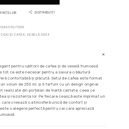
DISTRIBUIȚI
ORINȚELOR
YKA533G/T250
 CEAI ȘI CAFEA
,
VESELĂ G533
egant pentru iubitorii de cafea și de veselă frumoasă.
e tot ce este necesar pentru a savura o băutură
eră confortabilă și plăcută. Setul de cafea este format
 un volum de 250 ml, și 6 farfurii cu un design original.
unt realizate din porțelan de înaltă calitate, ceea ce
tea și rezistența lor. Pe fiecare ceașcă este imprimat un
i, care creează o atmosferă unică de confort și
este o alegere perfectă pentru cei care apreciază
rumoasă.