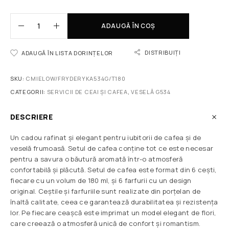
ADAUGĂ ÎN COȘ
DISTRIBUIȚI
ADAUGĂ ÎN LISTA DORINȚELOR
SKU:
CMIELOW/FRYDERYKA534G/T180
CATEGORII:
SERVICII DE CEAI ȘI CAFEA
,
VESELĂ G534
DESCRIERE
Un cadou rafinat și elegant pentru iubitorii de cafea și de
veselă frumoasă. Setul de cafea conține tot ce este necesar
pentru a savura o băutură aromată într-o atmosferă
confortabilă și plăcută. Setul de cafea este format din 6 cești,
fiecare cu un volum de 180 ml, și 6 farfurii cu un design
original. Ceștile și farfuriile sunt realizate din porțelan de
înaltă calitate, ceea ce garantează durabilitatea și rezistența
lor. Pe fiecare ceașcă este imprimat un model elegant de flori,
care creează o atmosferă unică de confort și romantism.