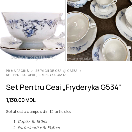
PRIMA PAGINĂ
SERVICII DE CEAI ȘI CAFEA
SET PENTRU CEAI „FRYDERYKA G534”
Set Pentru Ceai „Fryderyka G534”
1,130.00
MDL
Setul este compus din 12 articole:
Сupă x 6: 180ml
Farfurioară x 6: 13,5cm