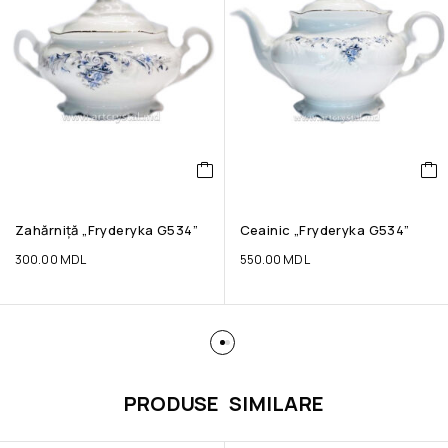
Zahărniță „Fryderyka G534”
Ceainic „Fryderyka G534”
300.00
MDL
550.00
MDL
PRODUSE SIMILARE