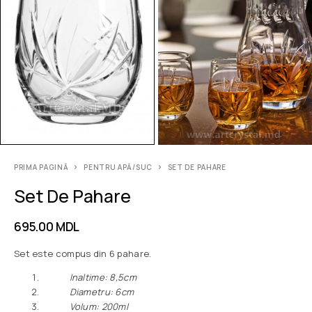
PRIMA PAGINĂ
PENTRU APĂ/SUC
SET DE PAHARE
Set De Pahare
695.00
MDL
Set este compus din 6 pahare.
Inaltime: 8,5сm
Diametru: 6сm
Volum: 200ml