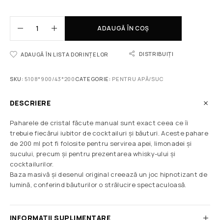
ADAUGĂ ÎN COȘ
DISTRIBUIȚI
ADAUGĂ ÎN LISTA DORINȚELOR
SKU:
5108*900/43*200
CATEGORIE:
PENTRU APĂ/SUC
DESCRIERE
Paharele de cristal făcute manual sunt exact ceea ce îi
trebuie fiecărui iubitor de cocktailuri și băuturi. Aceste pahare
de 200 ml pot fi folosite pentru servirea apei, limonadei și
sucului, precum și pentru prezentarea whisky-ului și
cocktailurilor.
Baza masivă și desenul original creează un joc hipnotizant de
lumină, conferind băuturilor o strălucire spectaculoasă.
INFORMAȚII SUPLIMENTARE