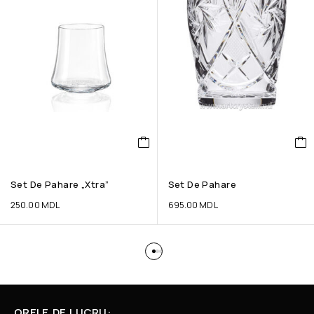
Set De Pahare „Xtra”
Set De Pahare
250.00
MDL
695.00
MDL
ORELE DE LUCRU: