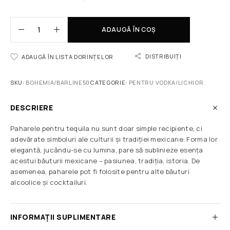
ADAUGĂ ÎN COȘ
DISTRIBUIȚI
ADAUGĂ ÎN LISTA DORINȚELOR
SKU:
BOHEMIA/BARLINE50
CATEGORIE:
PENTRU VODKA/LICHIOR
DESCRIERE
Paharele pentru tequila nu sunt doar simple recipiente, ci
adevărate simboluri ale culturii și tradiției mexicane. Forma lor
elegantă, jucându-se cu lumina, pare să sublinieze esența
acestui băuturii mexicane – pasiunea, tradiția, istoria. De
asemenea, paharele pot fi folosite pentru alte băuturi
alcoolice și cocktailuri.
INFORMAȚII SUPLIMENTARE