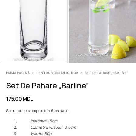
PRIMA PAGINĂ
PENTRU VODKA/LICHIOR
SET DE PAHARE „BARLINE”
Set De Pahare „Barline”
175.00
MDL
Setul este compus din 6 pahare.
Inaltime: 15cm
Diametru virfului: 3,6cm
Volum: 50g