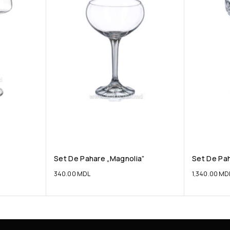
Set De Pahare „Magnolia”
Set De Pa
340.00
MDL
1,340.00
MD