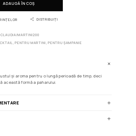
ADAUGĂ ÎN COȘ
DISTRIBUIȚI
ORINȚELOR
CLAUDIA/MARTINI200
CKTAIL
,
PENTRU MARTINI
,
PENTRU ȘAMPANIE
ustul și aroma pentru o lungă perioadă de timp, deci
tă această formă a paharului.
MENTARE