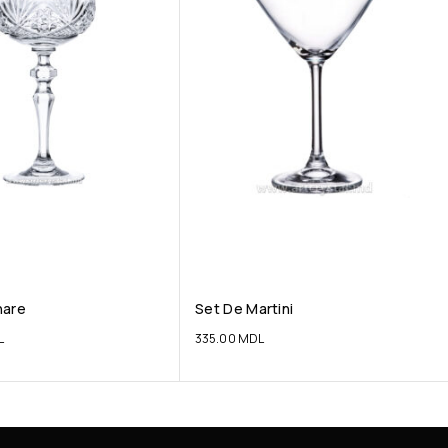
hare
Set De Martini
L
335.00
MDL