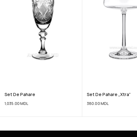
Set De Pahare
Set De Pahare „Xtra”
1,035.00
MDL
380.00
MDL