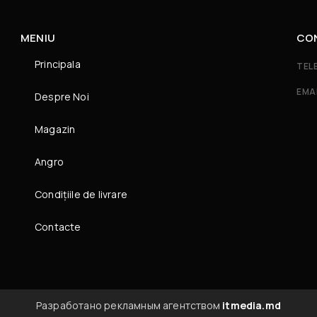
MENIU
CO
Principala
TEL
EMA
Despre Noi
Magazin
Angro
Condițiile de livrare
Contacte
Разработано рекламным агентством
itmedia.md