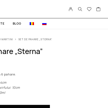
TE
BLOG
 MARTINI
SET DE PAHARE „STERNA”
hare „Sterna”
 6 pahare.
4cm
fului: 10cm
0ml