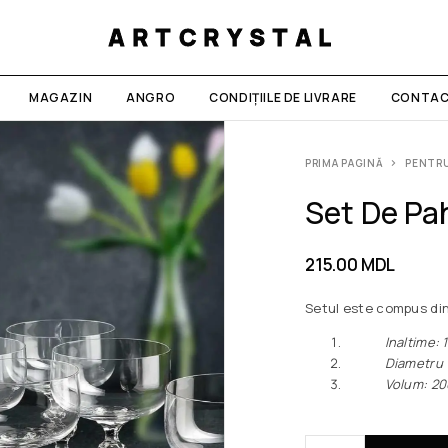
ARTCRYSTAL
MAGAZIN
ANGRO
CONDIȚIILE DE LIVRARE
CONTAC
PRIMA PAGINĂ
PENTRU
Set De Pa
215.00
MDL
Setul este compus din
Inaltime: 1
Diametru vir
Volum: 20