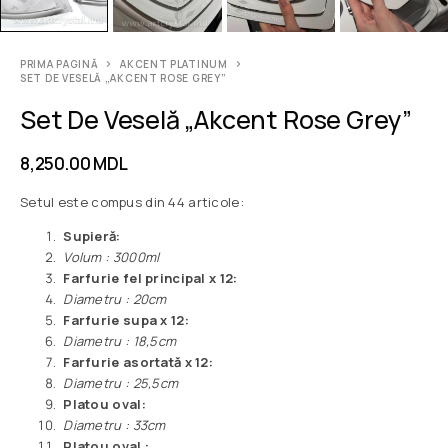
PRIMA PAGINĂ
AKCENT PLATINUM
SET DE VESELĂ „AKCENT ROSE GREY”
Set De Veselă „Akcent Rose Grey”
8,250.00
MDL
Setul este compus din 44 articole:
Supieră:
Volum : 3000ml
Farfurie fel principal x 12:
Diametru : 20cm
Farfurie supa x 12:
Diametru : 18,5cm
Farfurie asortată x 12:
Diametru : 25,5cm
Platou oval:
Diametru : 33cm
Platou oval :