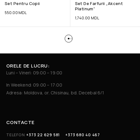
Set Pentru Copii
Set De Farfurii „Akcent
Platinum”
550.00
MDL
1,740.00
MDL
ORELE DE LUCRU:
Luni – Vineri: 09:00 – 19:00
In Weekend: 09:00 – 17:00
Adresa: Moldova, or. Chisinau, bd. Decebal 6/1
CONTACTE
TELEFON
+373 22 629 581
+373 680 40 467