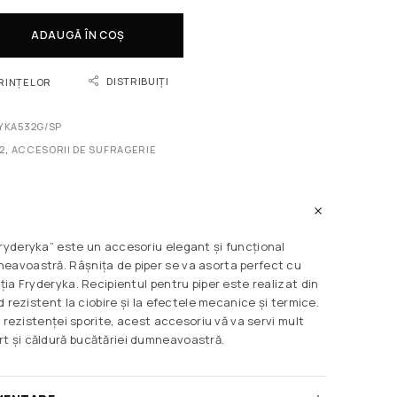
ADAUGĂ ÎN COȘ
DISTRIBUIȚI
ORINȚELOR
YKA532G/SP
2
,
АCCESORII DE SUFRAGERIE
Fryderyka” este un accesoriu elegant și funcțional
eavoastră. Râșnița de piper se va asorta perfect cu
cția Fryderyka. Recipientul pentru piper este realizat din
nd rezistent la ciobire și la efectele mecanice și termice.
și rezistenței sporite, acest accesoriu vă va servi mult
t și căldură bucătăriei dumneavoastră.