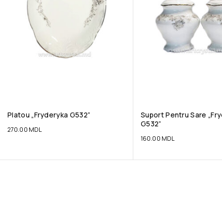
Platou „Fryderyka G532”
Suport Pentru Sare „Fr
G532”
270.00
MDL
160.00
MDL