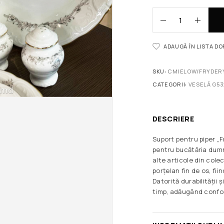
ADAUGĂ ÎN LISTA D
SKU:
CMIELOW/FRYDER
CATEGORII:
VESELĂ G53
DESCRIERE
Suport pentru piper „
pentru bucătăria dumn
alte articole din cole
porțelan fin de os, fii
Datorită durabilității 
timp, adăugând confor