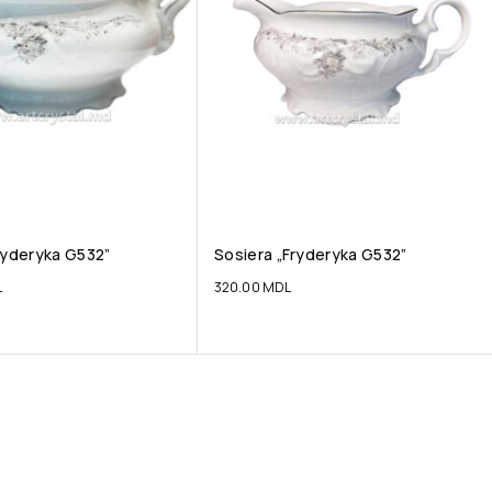
ryderyka G532”
Sosiera „Fryderyka G532”
L
320.00
MDL