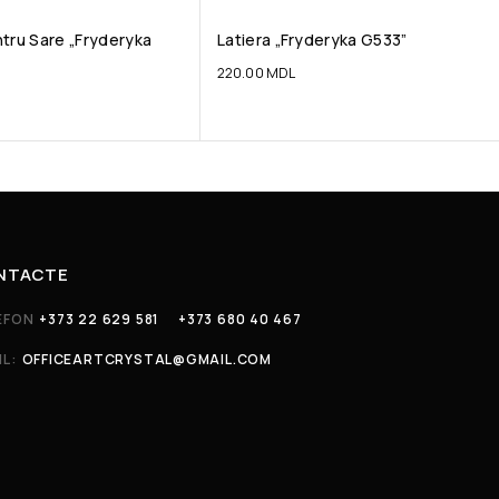
tru Sare „Fryderyka
Latiera „Fryderyka G533”
220.00
MDL
NTACTE
EFON
+373 22 629 581
+373 680 40 467
IL:
OFFICEARTCRYSTAL@GMAIL.COM