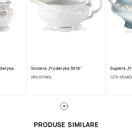
yderyka
Sosiera „Fryderyka 3616”
Supiera „F
260.00
MDL
1,270.00
MD
PRODUSE SIMILARE