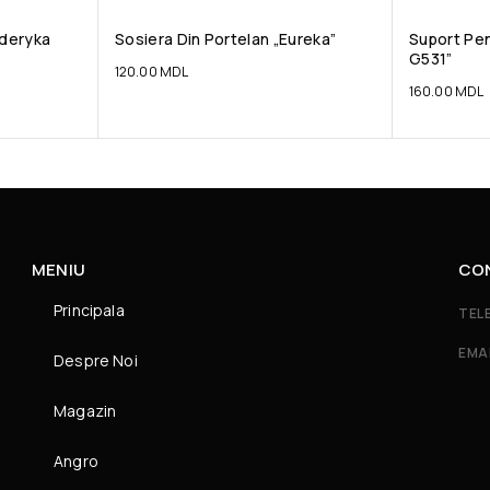
yderyka
Sosiera Din Portelan „Eureka”
Suport Pen
G531”
120.00
MDL
160.00
MDL
MENIU
CO
Principala
TEL
EMA
Despre Noi
Magazin
Angro