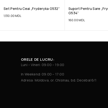
Set Pentru Ceai „Fryderyka G532”
Suport Pentru Sare „Fr
G534”
1,130.00
MDL
160.00
MDL
ORELE DE LUCRU:
Luni – Vineri: 09:00 – 19:00
In Weekend: 09:00 – 17:00
Adresa: Moldova, or. Chisinau, bd. Decebal 6/1