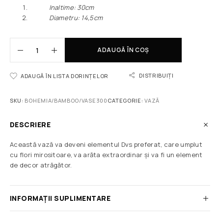
Inaltime: 30cm
Diametru: 14,5cm
ADAUGĂ ÎN COȘ
DISTRIBUIȚI
ADAUGĂ ÎN LISTA DORINȚELOR
SKU:
BOHEMIA/BAMBOO/VASE300
CATEGORIE:
VAZĂ
DESCRIERE
Această vază va deveni elementul Dvs preferat, care umplut
cu flori mirositoare, va arăta extraordinar și va fi un element
de decor atrăgător.
INFORMAȚII SUPLIMENTARE