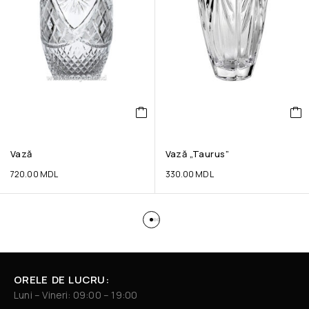
Vază
Vază „Taurus”
720.00
MDL
330.00
MDL
ORELE DE LUCRU:
Luni – Vineri: 09:00 – 19:00