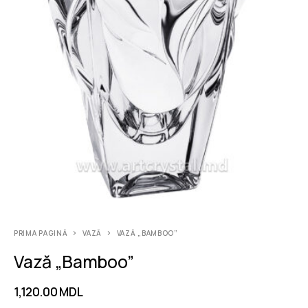
PRIMA PAGINĂ
VAZĂ
VAZĂ „BAMBOO”
Vază „Bamboo”
1,120.00
MDL