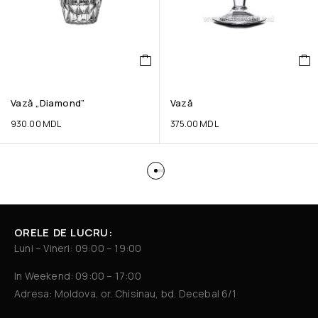
Vază „Diamond”
Vază
930.00
MDL
375.00
MDL
ORELE DE LUCRU:
Luni – Vineri: 09:00 – 19:00
In Weekend: 09:00 – 17:00
Adresa: Moldova, or. Chisinau, bd. Decebal 6/1