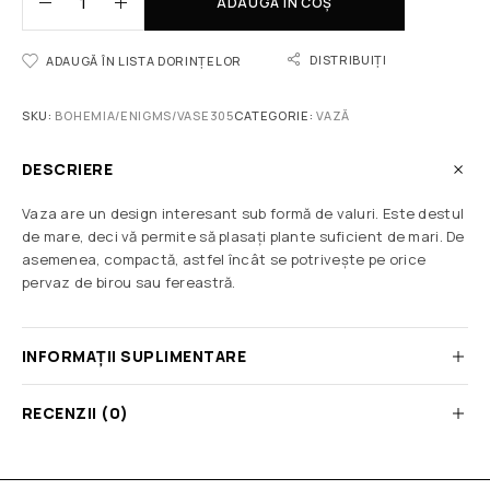
ADAUGĂ ÎN COȘ
DISTRIBUIȚI
ADAUGĂ ÎN LISTA DORINȚELOR
SKU:
BOHEMIA/ENIGMS/VASE305
CATEGORIE:
VAZĂ
DESCRIERE
Vaza are un design interesant sub formă de valuri. Este destul
de mare, deci vă permite să plasați plante suficient de mari. De
asemenea, compactă, astfel încât se potrivește pe orice
pervaz de birou sau fereastră.
INFORMAȚII SUPLIMENTARE
RECENZII (0)