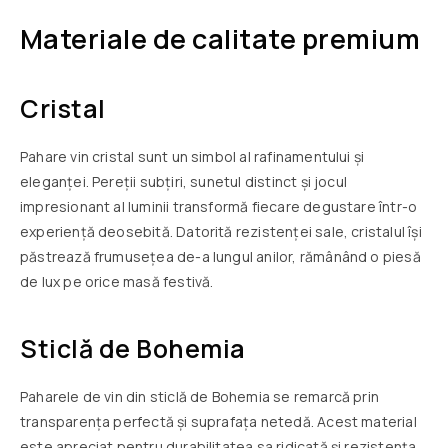
Materiale de calitate premium
Cristal
Pahare vin cristal sunt un simbol al rafinamentului și
eleganței. Pereții subțiri, sunetul distinct și jocul
impresionant al luminii transformă fiecare degustare într-o
experiență deosebită. Datorită rezistenței sale, cristalul își
păstrează frumusețea de-a lungul anilor, rămânând o piesă
de lux pe orice masă festivă.
Sticlă de Bohemia
Paharele de vin din sticlă de Bohemia se remarcă prin
transparența perfectă și suprafața netedă. Acest material
este apreciat pentru durabilitatea sa ridicată și rezistența