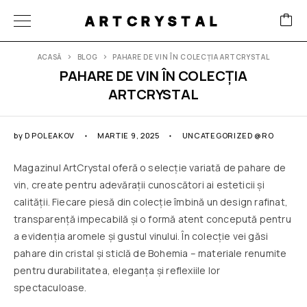
ARTCRYSTAL
ACASĂ
BLOG
PAHARE DE VIN ÎN COLECȚIA ARTCRYSTAL
PAHARE DE VIN ÎN COLECȚIA
ARTCRYSTAL
by
D POLEAKOV
MARTIE 9, 2025
UNCATEGORIZED @RO
Magazinul ArtCrystal oferă o selecție variată de pahare de
vin, create pentru adevărații cunoscători ai esteticii și
calității. Fiecare piesă din colecție îmbină un design rafinat,
transparență impecabilă și o formă atent concepută pentru
a evidenția aromele și gustul vinului. În colecție vei găsi
pahare din cristal și sticlă de Bohemia – materiale renumite
pentru durabilitatea, eleganța și reflexiile lor
spectaculoase.