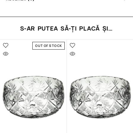
S-AR PUTEA SĂ-ȚI PLACĂ ȘI…
OUT OF STOCK