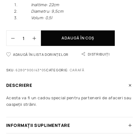
Inaltime: 22сm
Diametru: 9,5сm
Volum: 0,5l
ADAUGĂ ÎN COȘ
DISTRIBUIȚI
ADAUGĂ ÎN LISTA DORINȚELOR
SKU:
6280*900/43*05
CATEGORIE:
CARAFĂ
DESCRIERE
Acesta va fi un cadou special pentru partenerii de afaceri sau
oaspeții străini.
INFORMAȚII SUPLIMENTARE