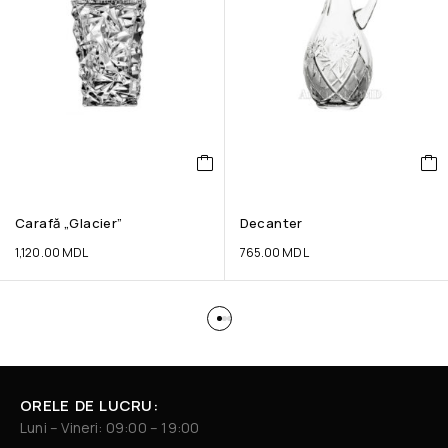
Carafă „Glacier”
Decanter
1,120.00
MDL
765.00
MDL
ORELE DE LUCRU:
Luni – Vineri: 09:00 – 19:00