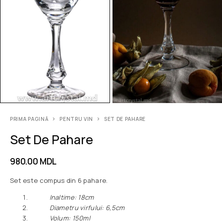
PRIMA PAGINĂ
PENTRU VIN
SET DE PAHARE
Set De Pahare
980.00
MDL
Set este compus din 6 pahare.
Inaltime: 18сm
Diametru virfului: 6,5сm
Volum: 150ml