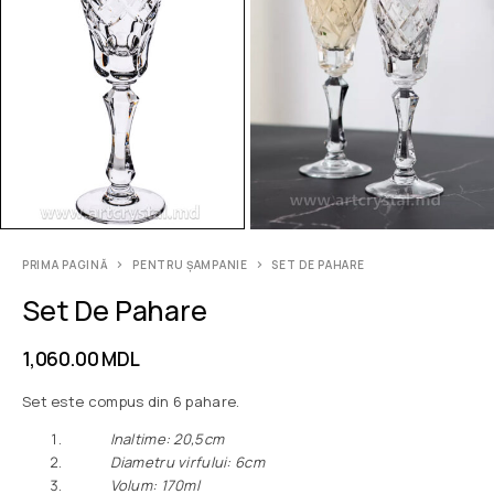
PRIMA PAGINĂ
PENTRU ȘAMPANIE
SET DE PAHARE
Set De Pahare
1,060.00
MDL
Set este compus din 6 pahare.
Inaltime: 20,5сm
Diametru virfului: 6сm
Volum: 170ml