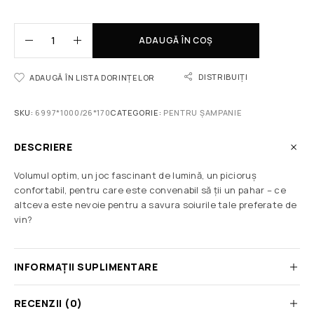
ADAUGĂ ÎN COȘ
DISTRIBUIȚI
ADAUGĂ ÎN LISTA DORINȚELOR
SKU:
6997*1000/26*170
CATEGORIE:
PENTRU ȘAMPANIE
DESCRIERE
Volumul optim, un joc fascinant de lumină, un picioruș
confortabil, pentru care este convenabil să ții un pahar – ce
altceva este nevoie pentru a savura soiurile tale preferate de
vin?
INFORMAȚII SUPLIMENTARE
RECENZII (0)