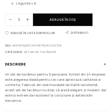
Lingurite x 6.
ADAUGĂ ÎN COȘ
DISTRIBUIȚI
ADAUGĂ ÎN LISTA DORINȚELOR
SKU:
MAYER&BOCH/HOFFBURG/30708
CATEGORIE:
SETURI DE TACÂMURI
DESCRIERE
Un set de tacâmuri pentru 6 persoane, format din 24 de piese,
este alegerea ideală pentru cei care apreciază calitatea și
confortul. Fabricat din oțel inoxidabil de înaltă rezistență,
acest set de tacâmuri nu doar că arată elegant și modern, dar
este și extrem de rezistent la coroziune și deteriorări
mecanice.