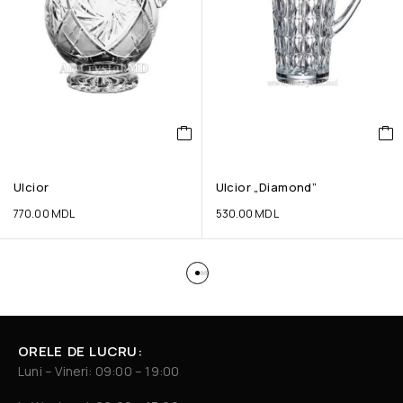
Ulcior
Ulcior „Diamond”
770.00
MDL
530.00
MDL
ORELE DE LUCRU:
Luni – Vineri: 09:00 – 19:00