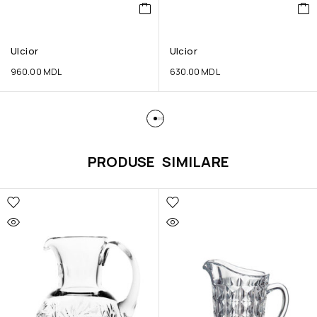
Ulcior
Ulcior
960.00
MDL
630.00
MDL
PRODUSE SIMILARE