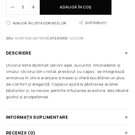
ADAUGĂ ÎN COȘ
DISTRIBUIȚI
ADAUGĂ ÎN LISTA DORINȚELOR
SKU:
5108*900/42*1500
CATEGORIE:
ULCIOR
DESCRIERE
Ulciorul este destinat servirii apei, sucurilor, limonadelor și
vinului. Ulciorul din cristal, prevăzut cu capac, se integrează
armonios în orice aranjare a mesei și oferă bucătăriei un plus
de confort și eleganță. Capacul ajută la păstrarea aromei
băuturilor și, la nevoie, permite infuzarea acestora, dezvăluind
gustul și prospețimea.
INFORMAȚII SUPLIMENTARE
RECENZII (0)