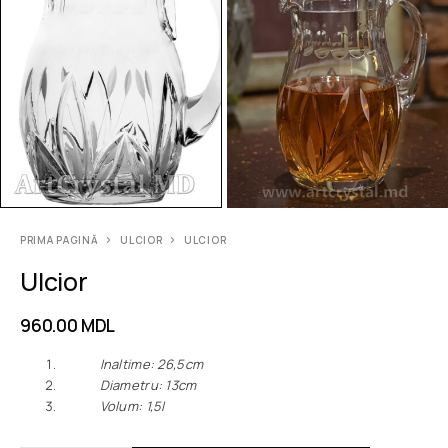
PRIMA PAGINĂ
ULCIOR
ULCIOR
Ulcior
960.00
MDL
Inaltime: 26,5сm
Diametru: 13сm
Volum: 1,5l