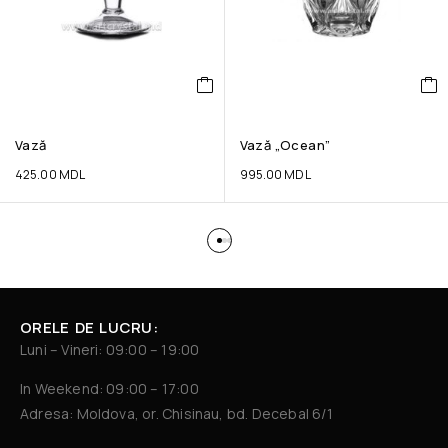
Vază
Vază „Ocean”
425.00
MDL
995.00
MDL
ORELE DE LUCRU:
Luni – Vineri: 09:00 – 19:00
In Weekend: 09:00 – 17:00
Adresa: Moldova, or. Chisinau, bd. Decebal 6/1