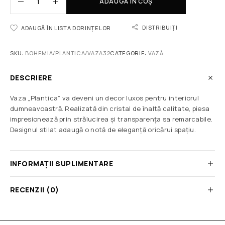
ADAUGĂ ÎN COȘ
DISTRIBUIȚI
ADAUGĂ ÎN LISTA DORINȚELOR
SKU:
BOHEMIA/PLANTICA/VAZA32
CATEGORIE:
VAZĂ
DESCRIERE
Vaza „Plantica” va deveni un decor luxos pentru interiorul
dumneavoastră. Realizată din cristal de înaltă calitate, piesa
impresionează prin strălucirea și transparența sa remarcabile.
Designul stilat adaugă o notă de eleganță oricărui spațiu.
INFORMAȚII SUPLIMENTARE
RECENZII (0)