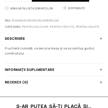
DISTRIBUIȚI
ADAUGĂ ÎN LISTA DORINȚELOR
SKU:
BOHEMIA/ORION/SALADBOWL220
CATEGORII:
PENTRU DULCIURI
,
PENTRU FRUCTE
,
PENTRU SALATĂ
DESCRIERE
Fructieră comodă, va decora masa și va accentua gustul
conținutului.
INFORMAȚII SUPLIMENTARE
RECENZII (0)
S-AR PUTEA SĂ-ȚI PLACĂ ȘI…