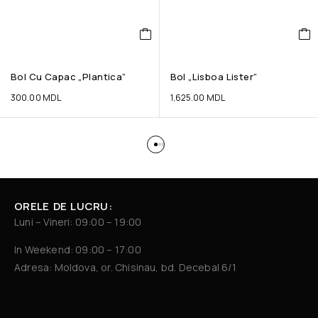
Bol Cu Capac „Plantica”
Bol „Lisboa Lister”
300.00
MDL
1,625.00
MDL
ORELE DE LUCRU:
Luni – Vineri: 09:00 – 19:00
In Weekend: 09:00 – 17:00
Adresa: Moldova, or. Chisinau, bd. Decebal 6/1