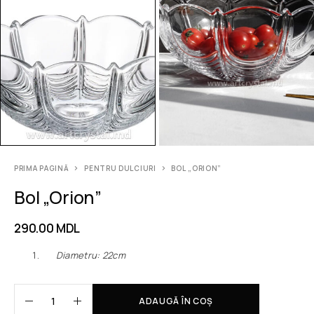
PRIMA PAGINĂ
PENTRU DULCIURI
BOL „ORION”
Bol „Orion”
290.00
MDL
Diametru: 22сm
ADAUGĂ ÎN COȘ