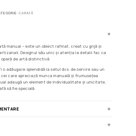
ATEGORIE:
CARAFĂ
ată manual – este un obiect rafinat, creat cu grijă și
rtizanali. Designul său unic și atenția la detalii fac ca
 operă de artă distinctivă.
fi o adăugare splendidă la setul dvs. de servire sau un
 cei care apreciază munca manuală și frumusețea
nual adaugă un element de individualitate și unicitate,
fă să fie specială.
MENTARE