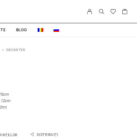
TE
BLOG
DECANTER
29сm
12сm
0ml
DISTRIBUIȚI
ORINȚELOR