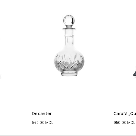
Decanter
Carafă „Q
545.00
MDL
950.00
MDL