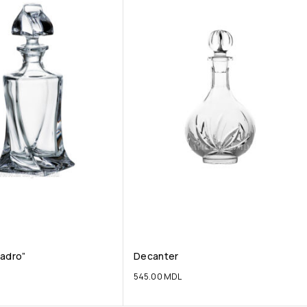
uadro”
Decanter
545.00
MDL