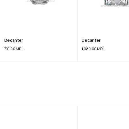
Decanter
Decanter
710.00
MDL
1,080.00
MDL