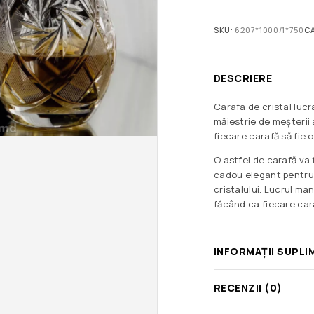
SKU:
6207*1000/1*750
C
DESCRIERE
Carafa de cristal lucr
măiestrie de meșterii a
fiecare carafă să fie o
O astfel de carafă va 
cadou elegant pentru
cristalului. Lucrul ma
făcând ca fiecare cara
INFORMAȚII SUPLI
RECENZII (0)