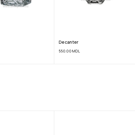
Decanter
550.00
MDL