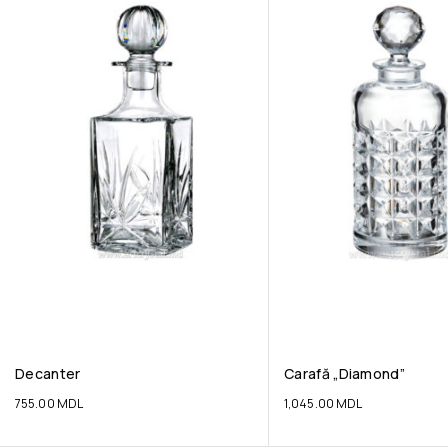
Decanter
Carafă „Diamond”
755.00
MDL
1,045.00
MDL