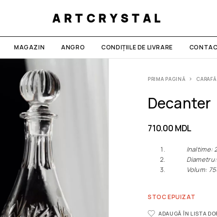
ARTCRYSTAL
MAGAZIN
ANGRO
CONDIȚIILE DE LIVRARE
CONTAC
PRIMA PAGINĂ
CARAFĂ
Decanter
710.00
MDL
Inaltime: 
Diametru: 
Volum: 75
STOC EPUIZAT
ADAUGĂ ÎN LISTA D