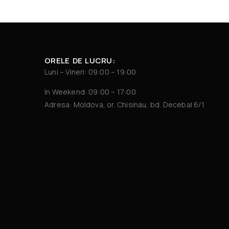
ORELE DE LUCRU:
Luni – Vineri: 09:00 – 19:00
In Weekend: 09:00 – 17:00
Adresa: Moldova, or. Chisinau, bd. Decebal 6/1