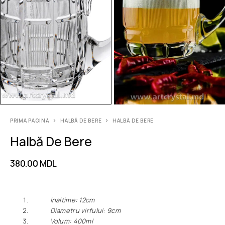
PRIMA PAGINĂ
HALBĂ DE BERE
HALBĂ DE BERE
Halbă De Bere
380.00
MDL
Inaltime: 12сm
Diametru virfului: 9сm
Volum: 400ml