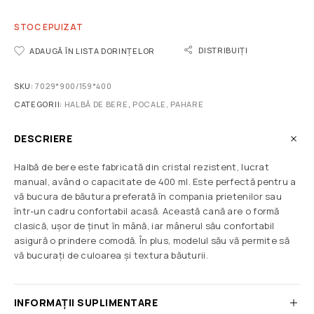
STOC EPUIZAT
DISTRIBUIȚI
ADAUGĂ ÎN LISTA DORINȚELOR
SKU:
7029*900/159*400
CATEGORII:
HALBĂ DE BERE
,
POCALE, PAHARE
DESCRIERE
Halbă de bere este fabricată din cristal rezistent, lucrat
manual, având o capacitate de 400 ml. Este perfectă pentru a
vă bucura de băutura preferată în compania prietenilor sau
într-un cadru confortabil acasă. Această cană are o formă
clasică, ușor de ținut în mână, iar mânerul său confortabil
asigură o prindere comodă. În plus, modelul său vă permite să
vă bucurați de culoarea și textura băuturii.
INFORMAȚII SUPLIMENTARE