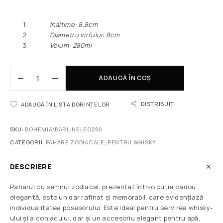
Inaltime: 8,8сm
Diametru virfului: 8сm
Volum: 280ml
ADAUGĂ ÎN COȘ
DISTRIBUIȚI
ADAUGĂ ÎN LISTA DORINȚELOR
SKU:
BOHEMIA/BARLINELEO280
CATEGORII:
PAHARE ZODIACALE
,
PENTRU WHISKY
DESCRIERE
Paharul cu semnul zodiacal, prezentat într-o cutie cadou
elegantă, este un dar rafinat și memorabil, care evidențiază
individualitatea posesorului. Este ideal pentru servirea whisky-
ului și a coniacului, dar și un accesoriu elegant pentru apă,