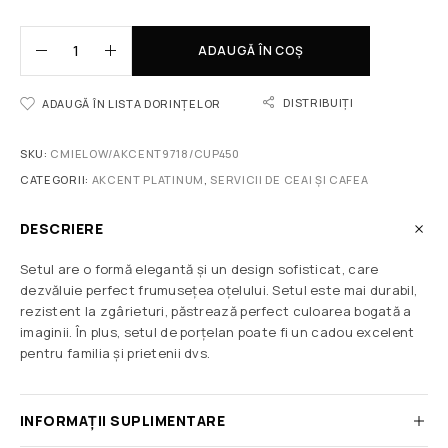
ADAUGĂ ÎN COȘ
DISTRIBUIȚI
ADAUGĂ ÎN LISTA DORINȚELOR
SKU:
CMIELOW/AKCENT9718/CUP450
CATEGORII:
AKCENT PLATINUM
,
SERVICII DE CEAI ȘI CAFEA
DESCRIERE
Setul are o formă elegantă și un design sofisticat, care
dezvăluie perfect frumusețea oțelului. Setul este mai durabil,
rezistent la zgârieturi, păstrează perfect culoarea bogată a
imaginii. În plus, setul de porțelan poate fi un cadou excelent
pentru familia și prietenii dvs.
INFORMAȚII SUPLIMENTARE