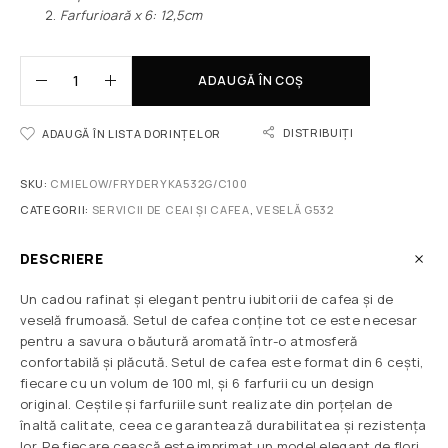
Farfurioară x 6: 12,5cm
ADAUGĂ ÎN COȘ
DISTRIBUIȚI
ADAUGĂ ÎN LISTA DORINȚELOR
SKU:
CMIELOW/FRYDERYKA532G/C100
CATEGORII:
SERVICII DE CEAI ȘI CAFEA
,
VESELĂ G532
DESCRIERE
Un cadou rafinat și elegant pentru iubitorii de cafea și de
veselă frumoasă. Setul de cafea conține tot ce este necesar
pentru a savura o băutură aromată într-o atmosferă
confortabilă și plăcută. Setul de cafea este format din 6 cești,
fiecare cu un volum de 100 ml, și 6 farfurii cu un design
original. Ceștile și farfuriile sunt realizate din porțelan de
înaltă calitate, ceea ce garantează durabilitatea și rezistența
lor. Pe fiecare ceașcă este imprimat un model elegant de flori,