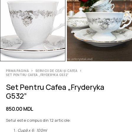
PRIMA PAGINĂ
SERVICII DE CEAI ȘI CAFEA
SET PENTRU CAFEA „FRYDERYKA G532”
Set Pentru Cafea „Fryderyka
G532”
850.00
MDL
Setul este compus din 12 articole:
Сupă x 6: 100ml