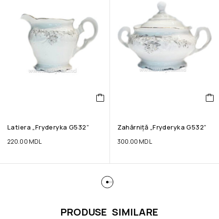
Latiera „Fryderyka G532”
Zahărniță „Fryderyka G532”
220.00
MDL
300.00
MDL
PRODUSE SIMILARE