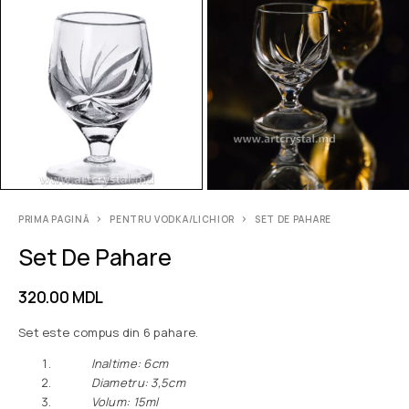
PRIMA PAGINĂ
PENTRU VODKA/LICHIOR
SET DE PAHARE
Set De Pahare
320.00
MDL
Set este compus din 6 pahare.
Inaltime: 6сm
Diametru: 3,5сm
Volum: 15ml