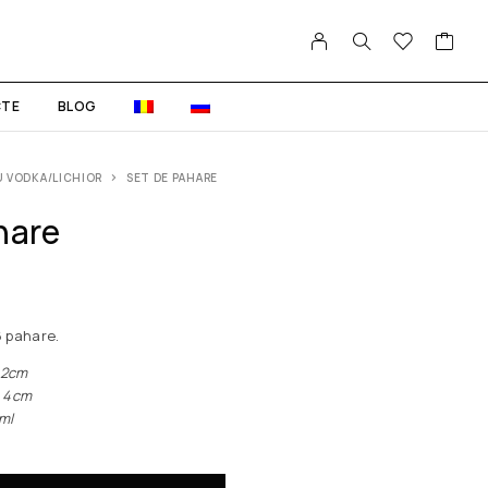
TE
BLOG
 VODKA/LICHIOR
SET DE PAHARE
hare
6 pahare.
2сm
4сm
ml