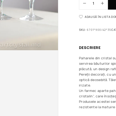
ADAUGĂ ÎN LISTA D
SKU:
6701*900/42*35
CA
DESCRIERE
Paharele din cristal 
servirea băuturilor s
plăcută, un design rafi
Pereții decorați, cu u
optică deosebită. Tăie
irizate.
Un farmec aparte paha
cristalin”, care însoțe
Produsele acestei serii
rezistente la matuire 