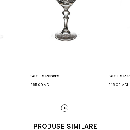
Set De Pahare
Set De Pa
685.00
MDL
545.00
MDL
PRODUSE SIMILARE