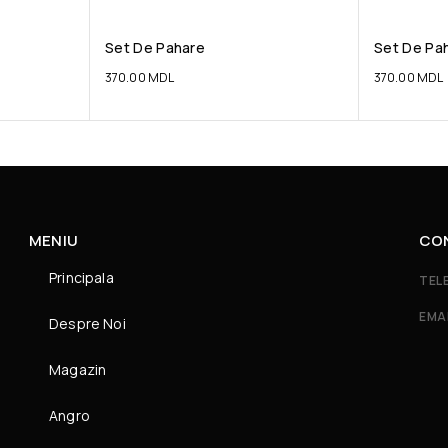
Set De Pahare
Set De Pa
370.00
MDL
370.00
MDL
MENIU
CO
Principala
TEL
EMA
Despre Noi
Magazin
Angro