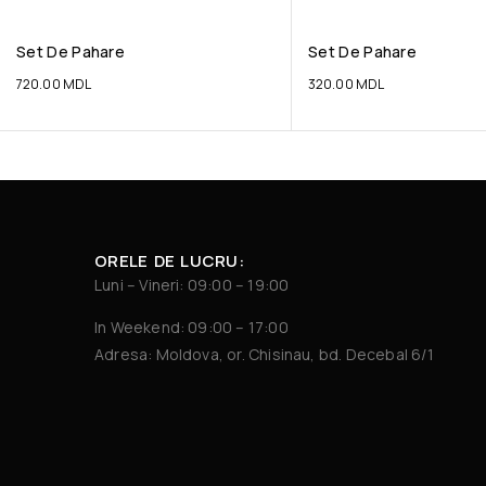
Set De Pahare
Set De Pahare
720.00
MDL
320.00
MDL
ORELE DE LUCRU:
Luni – Vineri: 09:00 – 19:00
In Weekend: 09:00 – 17:00
Adresa: Moldova, or. Chisinau, bd. Decebal 6/1