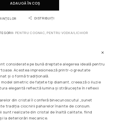
ADAUGĂ ÎN COȘ
DISTRIBUIȚI
ORINȚELOR
TEGORII:
PENTRU COGNAC
,
PENTRU VODKA/LICHIOR
sunt considerate pe bună dreptate alegerea ideală pentru
pirtoase. Acestea impresionează printr-o greutate
nat și o formă tradițională.
n model simetric de fațete tip diamant, creează o iluzie
tura elegantă reflectă lumina și strălucește în reflexii
relor din cristal îl conferă binecunoscutul „sunet
ște tradiția ciocnirii paharelor înainte de consum.
 sunt realizate din cristal de înaltă calitate, fiind
și la deteriorări mecanice.