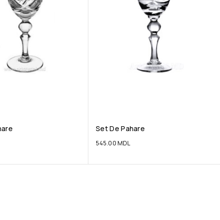
hare
Set De Pahare
545.00
MDL