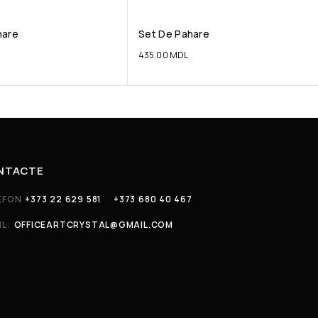
hare
Set De Pahare
435.00
MDL
NTACTE
EFON
+373 22 629 581
+373 680 40 467
IL:
OFFICEARTCRYSTAL@GMAIL.COM