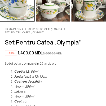
PRIMA PAGINĂ
SERVICII DE CEAI ȘI CAFEA
SET PENTRU CAFEA „OLYMPIA”
Set Pentru Cafea „Olympia”
1,400.00
MDL
-30%
2,000.00
MDL
Setul este compus din 27 articole:
Сupă x 12:
80ml
Farfurioară x 12:
13cm
Castron de zahăr:
Volum: 200ml
Latiera:
Volum: 200ml
Ceainic: