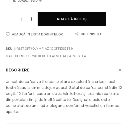
Volum: 800ml
ADAUGĂ ÎN COȘ
DISTRIBUIȚI
ADAUGĂ ÎN LISTA DORINȚELOR
SKU:
KRISTOFF/OLYMPIAZ/COFFESET39
CATEGORII:
SERVICII DE CEAI ȘI CAFEA
,
VESELA
DESCRIERE
Un set de cafea va fi o completare excelentă la orice masă
festivă sau la un mic dejun acasă. Setul de cafea constă din 12
cești, 12 farfurii, c
astron de zahăr, letiera și ceainic
realizate
din porțelan fin și de înaltă calitate. Designul clasic este
completat de un model elegant, conferind veseliei un farmec
aparte.