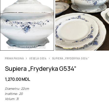
PRIMA PAGINĂ
VESELĂ G534
SUPIERA „FRYDERYKA G534”
Supiera „Fryderyka G534”
1,270.00
MDL
Diametru: 22cm
Inaltime: 20
Volum: 3l