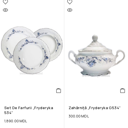
Set De Farfurii „Fryderyka
Zahărniță „Fryderyka G534”
534”
300.00
MDL
1,890.00
MDL