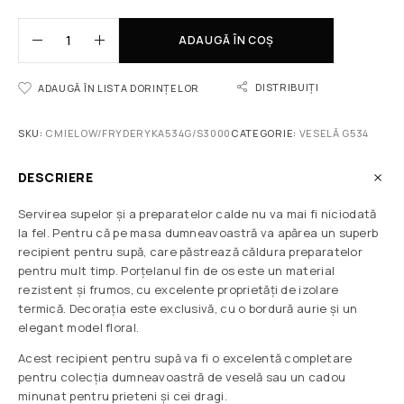
ADAUGĂ ÎN COȘ
DISTRIBUIȚI
ADAUGĂ ÎN LISTA DORINȚELOR
SKU:
CMIELOW/FRYDERYKA534G/S3000
CATEGORIE:
VESELĂ G534
DESCRIERE
Servirea supelor și a preparatelor calde nu va mai fi niciodată
la fel. Pentru că pe masa dumneavoastră va apărea un superb
recipient pentru supă, care păstrează căldura preparatelor
pentru mult timp. Porțelanul fin de os este un material
rezistent și frumos, cu excelente proprietăți de izolare
termică. Decorația este exclusivă, cu o bordură aurie și un
elegant model floral.
Acest recipient pentru supă va fi o excelentă completare
pentru colecția dumneavoastră de veselă sau un cadou
minunat pentru prieteni și cei dragi.