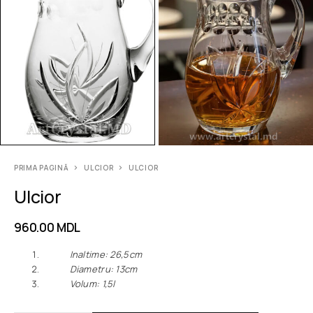
PRIMA PAGINĂ
ULCIOR
ULCIOR
Ulcior
960.00
MDL
Inaltime: 26,5сm
Diametru: 13сm
Volum: 1,5l