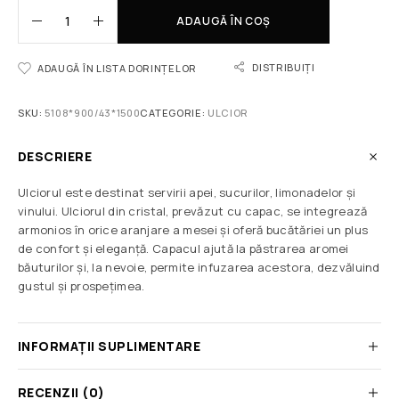
ADAUGĂ ÎN COȘ
DISTRIBUIȚI
ADAUGĂ ÎN LISTA DORINȚELOR
SKU:
5108*900/43*1500
CATEGORIE:
ULCIOR
DESCRIERE
Ulciorul este destinat servirii apei, sucurilor, limonadelor și
vinului. Ulciorul din cristal, prevăzut cu capac, se integrează
armonios în orice aranjare a mesei și oferă bucătăriei un plus
de confort și eleganță. Capacul ajută la păstrarea aromei
băuturilor și, la nevoie, permite infuzarea acestora, dezvăluind
gustul și prospețimea.
INFORMAȚII SUPLIMENTARE
RECENZII (0)