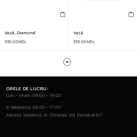
Vază „Diamond”
Vază
930.00
MDL
330.00
MDL
ORELE DE LUCRU:
Luni – Vineri: 09:00 – 19:00
In Weekend: 09:00 – 17:00
Adresa: Moldova, or. Chisinau, bd. Decebal 6/1