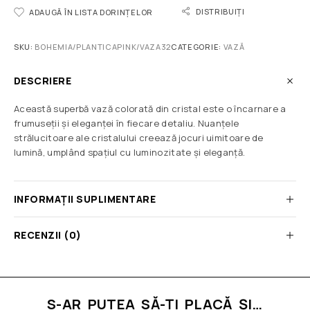
DISTRIBUIȚI
ADAUGĂ ÎN LISTA DORINȚELOR
SKU:
BOHEMIA/PLANTICAPINK/VAZA32
CATEGORIE:
VAZĂ
DESCRIERE
Această superbă vază colorată din cristal este o încarnare a
frumuseții și eleganței în fiecare detaliu. Nuanțele
strălucitoare ale cristalului creează jocuri uimitoare de
lumină, umplând spațiul cu luminozitate și eleganță.
INFORMAȚII SUPLIMENTARE
RECENZII (0)
S-AR PUTEA SĂ-ȚI PLACĂ ȘI…