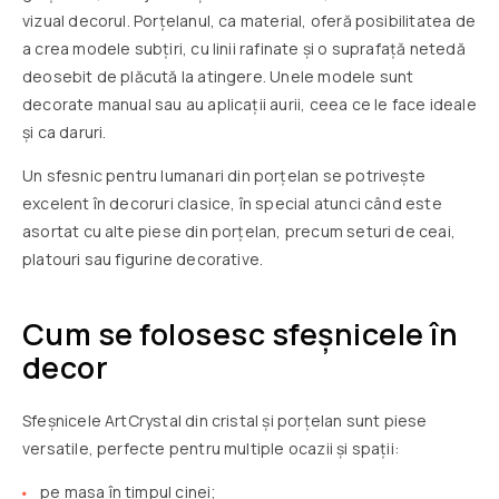
vizual decorul. Porțelanul, ca material, oferă posibilitatea de
a crea modele subțiri, cu linii rafinate și o suprafață netedă
deosebit de plăcută la atingere. Unele modele sunt
decorate manual sau au aplicații aurii, ceea ce le face ideale
și ca daruri.
Un
sfesnic pentru lumanari din porțelan se potrivește
excelent în decoruri clasice, în special atunci când este
asortat cu alte piese din porțelan, precum seturi de ceai,
platouri sau figurine decorative.
Cum se folosesc sfeșnicele în
decor
Sfeșnicele ArtCrystal din cristal și porțelan sunt piese
versatile, perfecte pentru multiple ocazii și spații:
pe masa în timpul cinei;