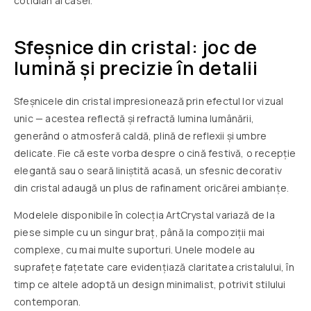
cotidian al casei.
Sfeșnice din cristal: joc de
lumină și precizie în detalii
Sfeșnicele din cristal impresionează prin efectul lor vizual
unic — acestea reflectă și refractă lumina lumânării,
generând o atmosferă caldă, plină de reflexii și umbre
delicate. Fie că este vorba despre o cină festivă, o recepție
elegantă sau o seară liniștită acasă, un sfesnic decorativ
din cristal adaugă un plus de rafinament oricărei ambianțe.
Modelele disponibile în colecția ArtCrystal variază de la
piese simple cu un singur braț, până la compoziții mai
complexe, cu mai multe suporturi. Unele modele au
suprafețe fațetate care evidențiază claritatea cristalului, în
timp ce altele adoptă un design minimalist, potrivit stilului
contemporan.