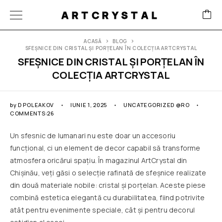
ARTCRYSTAL
ACASĂ
BLOG
SFEȘNICE DIN CRISTAL ȘI PORȚELAN ÎN COLECȚIA ARTCRYSTAL
SFEȘNICE DIN CRISTAL ȘI PORȚELAN ÎN
COLECȚIA ARTCRYSTAL
by
D POLEAKOV
IUNIE 1, 2025
UNCATEGORIZED @RO
COMMENTS:26
Un sfesnic de lumanari nu este doar un accesoriu
funcțional, ci un element de decor capabil să transforme
atmosfera oricărui spațiu. În magazinul ArtCrystal din
Chișinău, veți găsi o selecție rafinată de sfeșnice realizate
din două materiale nobile: cristal și porțelan. Aceste piese
combină estetica elegantă cu durabilitatea, fiind potrivite
atât pentru evenimente speciale, cât și pentru decorul