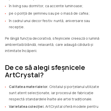
în living sau dormitor, ca accente luminoase;
pe o poliță de șemineu sau pe o masă de cafea;
în cadrul unui decor festiv: nuntă, aniversare sau
recepție.
Pe lângă funcția decorativă, sfeșnicele creează o lumină
ambientală blândă, relaxantă, care adaugă căldură și
intimitate încăperii.
De ce să alegi sfeșnicele
ArtCrystal?
Calitatea materialelor.
Cristalul și porțelanul utilizate
sunt atent selecționate, iar procesul de fabricație
respectă standardele înalte ale artei tradiționale.
Varietatea colecției.
ArtCrystal oferă modele pentru