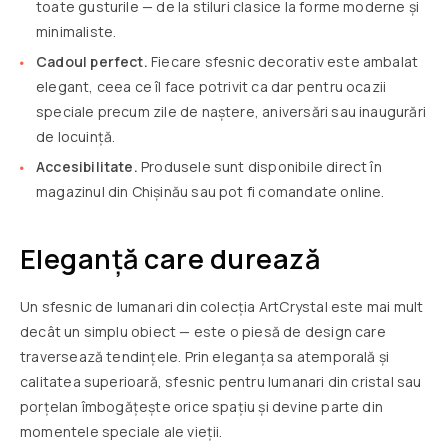
toate gusturile — de la stiluri clasice la forme moderne și
minimaliste.
Cadoul perfect.
Fiecare sfesnic decorativ este ambalat
elegant, ceea ce îl face potrivit ca dar pentru ocazii
speciale precum zile de naștere, aniversări sau inaugurări
de locuință.
Accesibilitate.
Produsele sunt disponibile direct în
magazinul din Chișinău sau pot fi comandate online.
Eleganță care durează
Un sfesnic de lumanari din colecția ArtCrystal este mai mult
decât un simplu obiect — este o piesă de design care
traversează tendințele. Prin eleganța sa atemporală și
calitatea superioară, sfesnic pentru lumanari din cristal sau
porțelan îmbogățește orice spațiu și devine parte din
momentele speciale ale vieții.