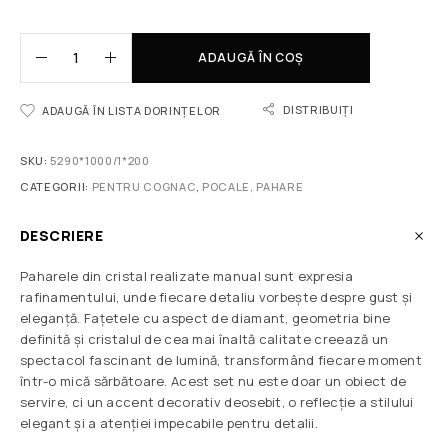
ADAUGĂ ÎN COȘ
DISTRIBUIȚI
ADAUGĂ ÎN LISTA DORINȚELOR
SKU:
5290*1000/1*200
CATEGORII:
PENTRU COGNAC
,
POCALE, PAHARE
DESCRIERE
Paharele din cristal realizate manual sunt expresia
rafinamentului, unde fiecare detaliu vorbește despre gust și
eleganță. Fațetele cu aspect de diamant, geometria bine
definită și cristalul de cea mai înaltă calitate creează un
spectacol fascinant de lumină, transformând fiecare moment
într-o mică sărbătoare. Acest set nu este doar un obiect de
servire, ci un accent decorativ deosebit, o reflecție a stilului
elegant și a atenției impecabile pentru detalii.