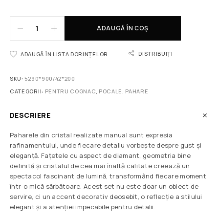
ADAUGĂ ÎN COȘ
DISTRIBUIȚI
ADAUGĂ ÎN LISTA DORINȚELOR
SKU:
5290*900/42*200
CATEGORII:
PENTRU COGNAC
,
POCALE, PAHARE
DESCRIERE
Paharele din cristal realizate manual sunt expresia
rafinamentului, unde fiecare detaliu vorbește despre gust și
eleganță. Fațetele cu aspect de diamant, geometria bine
definită și cristalul de cea mai înaltă calitate creează un
spectacol fascinant de lumină, transformând fiecare moment
într-o mică sărbătoare. Acest set nu este doar un obiect de
servire, ci un accent decorativ deosebit, o reflecție a stilului
elegant și a atenției impecabile pentru detalii.