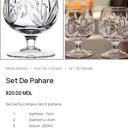
PRIMA PAGINĂ
PENTRU COGNAC
SET DE PAHARE
Set De Pahare
820.00
MDL
Set este compus din 6 pahare.
Inaltime: 11сm
Diametru: 6сm
Volum: 200ml