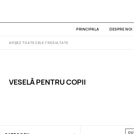
PRINCIPALA
DESPRE NOI
AFIȘEZ TOATE CELE 7 REZULTATE
VESELĂ PENTRU COPII
VESELĂ G393
VESELĂ G531
VESELĂ G532
OU