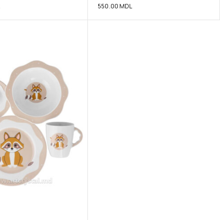
L
550.00
MDL