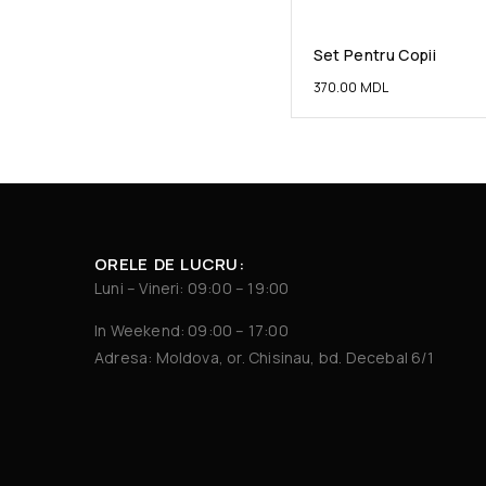
Set Pentru Copii
370.00
MDL
ORELE DE LUCRU:
Luni – Vineri: 09:00 – 19:00
In Weekend: 09:00 – 17:00
Adresa: Moldova, or. Chisinau, bd. Decebal 6/1