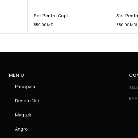
Set Pentru Copii
Set Pentr
550.00
MDL
550.00
MD
MENIU
CO
Principala
TEL
EMA
Despre Noi
Magazin
Angro