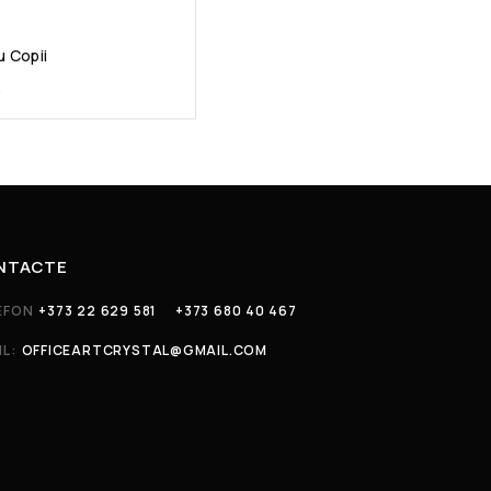
u Copii
L
NTACTE
EFON
+373 22 629 581
+373 680 40 467
IL:
OFFICEARTCRYSTAL@GMAIL.COM