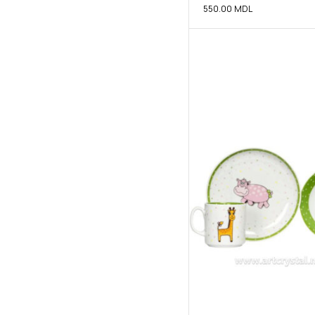
550.00
MDL