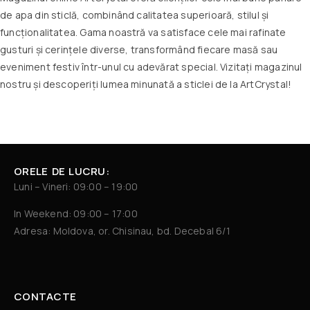
de apa din sticlă, combinând calitatea superioară, stilul și
funcționalitatea. Gama noastră va satisface cele mai rafinate
gusturi și cerințele diverse, transformând fiecare masă sau
eveniment festiv într-unul cu adevărat special. Vizitați magazinul
nostru și descoperiți lumea minunată a sticlei de la ArtCrystal!
ORELE DE LUCRU:
Luni – Vineri: 09:00 – 19:00
In Weekend: 09:00 – 17:00
Adresa: Moldova, or. Chisinau, bd. Decebal 6/1
CONTACTE