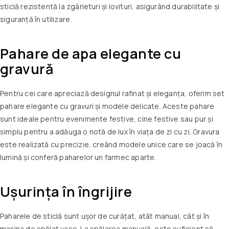
sticlă rezistentă la zgârieturi și lovituri, asigurând durabilitate și
siguranță în utilizare.
Pahare de apa
elegante cu
gravură
Pentru cei care apreciază designul rafinat și eleganța, oferim set
pahare elegante cu gravuri și modele delicate. Aceste pahare
sunt ideale pentru evenimente festive, cine festive sau pur și
simplu pentru a adăuga o notă de lux în viața de zi cu zi. Gravura
este realizată cu precizie, creând modele unice care se joacă în
lumină și conferă paharelor un farmec aparte.
Ușurința în îngrijire
Paharele de sticlă sunt ușor de curățat, atât manual, cât și în
mașina de spălat vase. La spălarea manuală, este suficient să