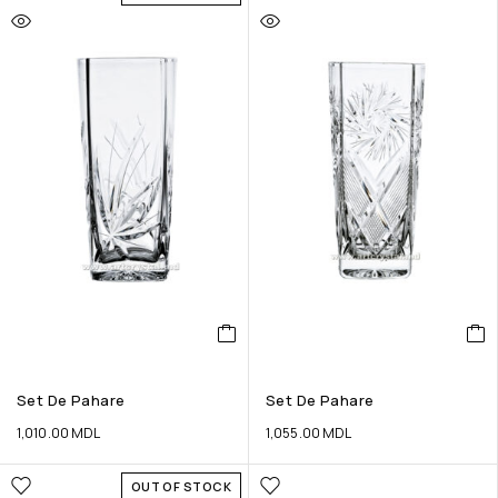
Set De Pahare
Set De Pahare
1,010.00
MDL
1,055.00
MDL
OUT OF STOCK