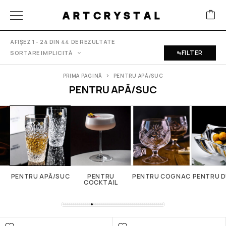
ARTCRYSTAL
AFIȘEZ 1 - 24 DIN 44 DE REZULTATE
FILTER
PRIMA PAGINĂ
PENTRU APĂ/SUC
PENTRU APĂ/SUC
PENTRU APĂ/SUC
PENTRU
PENTRU COGNAC
PENTRU D
COCKTAIL