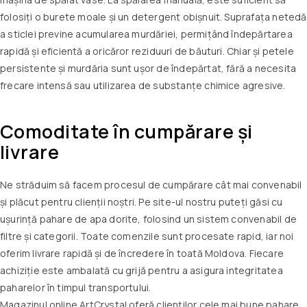
folosiți o burete moale și un detergent obișnuit. Suprafața netedă
a sticlei previne acumularea murdăriei, permițând îndepărtarea
rapidă și eficientă a oricăror reziduuri de băuturi. Chiar și petele
persistente și murdăria sunt ușor de îndepărtat, fără a necesita
frecare intensă sau utilizarea de substanțe chimice agresive.
Comoditate în cumpărare și
livrare
Ne străduim să facem procesul de cumpărare cât mai convenabil
și plăcut pentru clienții noștri. Pe site-ul nostru puteți găsi cu
ușurință pahare de apa dorite, folosind un sistem convenabil de
filtre și categorii. Toate comenzile sunt procesate rapid, iar noi
oferim livrare rapidă și de încredere în toată Moldova. Fiecare
achiziție este ambalată cu grijă pentru a asigura integritatea
paharelor în timpul transportului.
Magazinul online ArtCrystal oferă clienților cele mai bune pahare