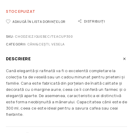
STOC EPUIZAT
DISTRIBUIȚI
ADAUGĂ ÎN LISTA DORINȚELOR
SKU:
CHODZIEZ/QUEBEC/TEACUP300
CATEGORII:
CĂNI&CEȘTI
,
VESELA
DESCRIERE
Cană elegantă și rafinată va fi o excelentă completare la
colecția ta de veselă sau un cadou minunat pentru prieteni și
familie. Cana este fabricată din porțelan de înaltă calitate și
decorată cu o margine aurie, ceea ce îi conferă un farmec și o
eleganță aparte. De asemenea, caracteristica ei distinctivă
este forma neobișnuită a mânerului. Capacitatea cănii este de
300 ml, ceea ce este ideal pentru a savura cafea sau ceai
fierbinte.