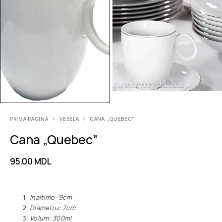
PRIMA PAGINĂ
VESELA
CANA „QUEBEC”
Cana „Quebec”
95.00
MDL
Inaltime: 9сm
Diametru: 7сm
Volum: 300ml