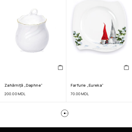
Zahărniță „Daphne”
Farfurie „Eureka”
200.00
MDL
70.00
MDL