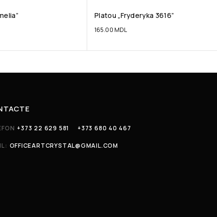
melia”
Platou „Fryderyka 3616”
165.00
MDL
NTACTE
EFON
+373 22 629 581
+373 680 40 467
IL:
OFFICEARTCRYSTAL@GMAIL.COM