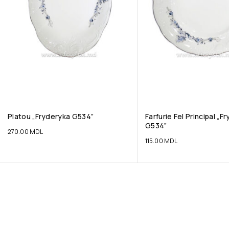
Platou „Fryderyka G534”
Farfurie Fel Principal „F
G534”
270.00
MDL
115.00
MDL