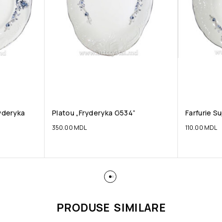
ryderyka
Platou „Fryderyka G534”
Farfurie S
350.00
MDL
110.00
MDL
PRODUSE SIMILARE