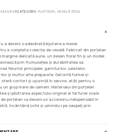
534G/F28
CATEGORII:
PLATOURI
,
VESELĂ G534
ru a deveni o adevărată bijuterie a mesei
ru a completa colecția de veselă. Fabricat din porțelan
 o margine delicată aurie, un desen floral fin și un model
esionează prin frumusețea și durabilitatea sa.
ea felurilor principale, garniturilor, salatelor,
ilor și multor alte preparate. Datorită formei și
 oferă confort și ușurință în servire, atât pentru o
ru un grup mare de oameni. Materialul din porțelan
ea și păstrarea aspectului original al farfuriei ovale
l de porțelan va deveni un accesoriu indispensabil în
ră, încântând ochii și uimindu-i pe oaspeți prin
MENTARE