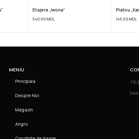
4”
Etajera „Iwona”
Platou „Ka
540.00
MDL
145.00
MDL
MENIU
CO
Principala
TEL
EMA
Despre Noi
Magazin
Angro
Condițiile de livrare