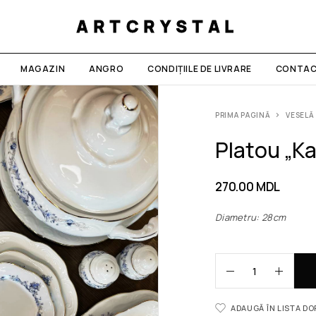
ARTCRYSTAL
MAGAZIN
ANGRO
CONDIȚIILE DE LIVRARE
CONTAC
PRIMA PAGINĂ
VESELĂ
Platou „K
270.00
MDL
Diametru: 28cm
ADAUGĂ ÎN LISTA D