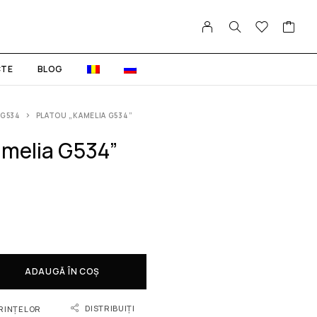
TE
BLOG
 G534
PLATOU „KAMELIA G534”
amelia G534”
ADAUGĂ ÎN COȘ
DISTRIBUIȚI
ORINȚELOR