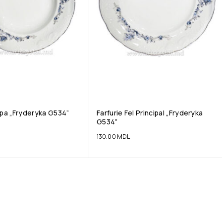
upa „Fryderyka G534”
Farfurie Fel Principal „Fryderyka
G534”
130.00
MDL