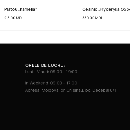
Platou „Kamelia”
Ceainic „Fryderyka G53
215.00
MDL
550.00
MDL
ORELE DE LUCRU:
Luni – Vineri: 09:00 – 19:00
In Weekend: 09:00 – 17:00
Adresa: Moldova, or. Chisinau, bd. Decebal 6/1