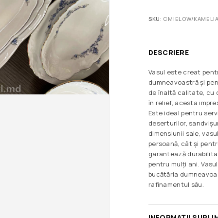
SKU:
CMIELOW/KAMELIA
DESCRIERE
Vasul este creat pent
dumneavoastră și pent
de înaltă calitate, cu
în relief, acesta impr
Este ideal pentru servir
deserturilor, sandvișur
dimensiunii sale, vasul
persoană, cât și pent
garantează durabilitat
pentru mulți ani. Vasu
bucătăria dumneavoast
rafinamentul său.
INFORMAȚII SUPLI