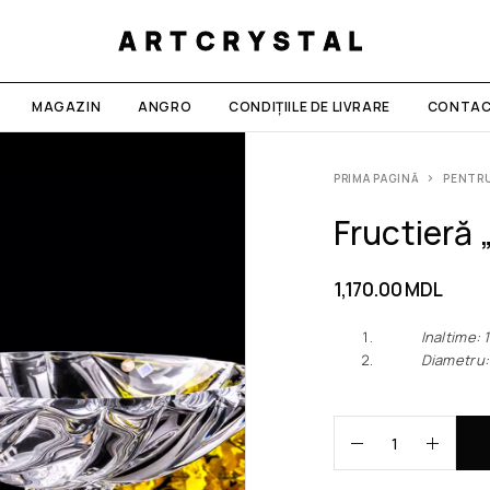
ARTCRYSTAL
MAGAZIN
ANGRO
CONDIȚIILE DE LIVRARE
CONTAC
PRIMA PAGINĂ
PENTRU
Fructieră
1,170.00
MDL
Inaltime: 1
Diametru: 