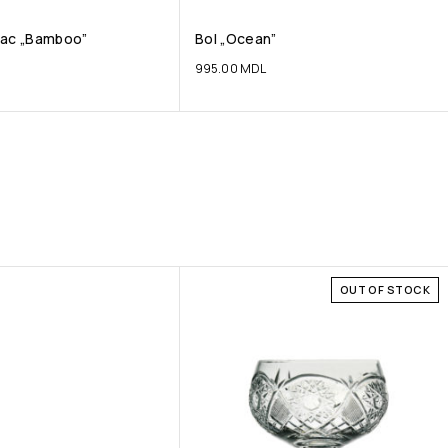
pac „Bamboo”
Bol „Ocean”
995.00
MDL
OUT OF STOCK