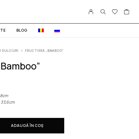
TE
BLOG
 DULCIURI
FRUCTIERĂ „BAMBOO”
 „Bamboo”
8сm
33,6сm
ADAUGĂ ÎN COȘ