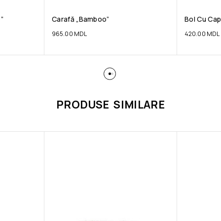
”
Carafă „Bamboo”
Bol Cu Ca
965.00
MDL
420.00
MDL
PRODUSE SIMILARE