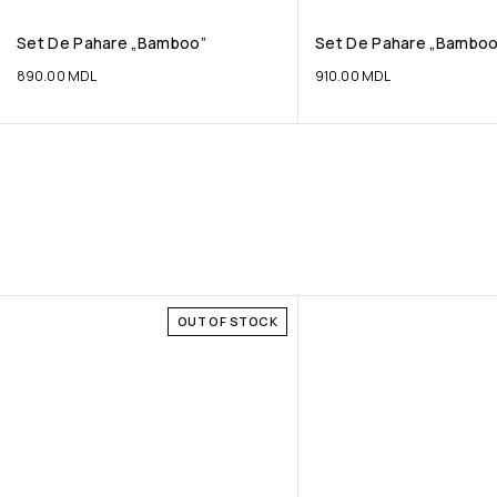
Set De Pahare „Bamboo”
Set De Pahare „Bamboo
890.00
MDL
910.00
MDL
OUT OF STOCK