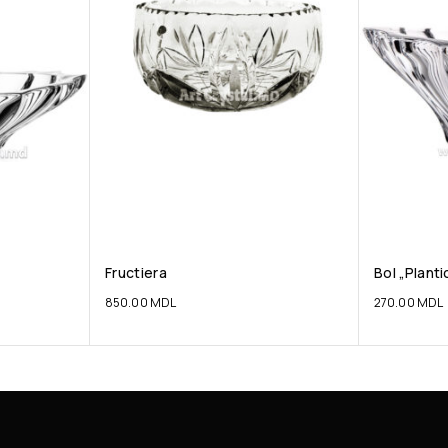
Fructiera
Bol „Planti
850.00
MDL
270.00
MDL