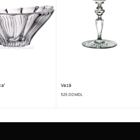
ca”
Vază
525.00
MDL