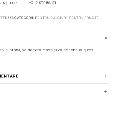
DISTRIBUIȚI
ORINȚELOR
/FTD336
CATEGORII:
PENTRU DULCIURI
,
PENTRU FRUCTE
siv și stabil, va decora masa și va accentua gustul
MENTARE