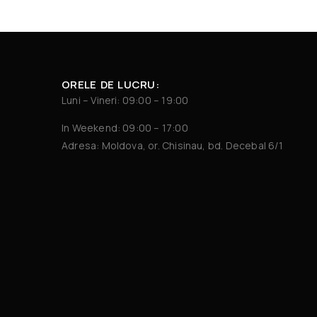
ORELE DE LUCRU:
Luni – Vineri: 09:00 – 19:00
In Weekend: 09:00 – 17:00
Adresa: Moldova, or. Chisinau, bd. Decebal 6/1