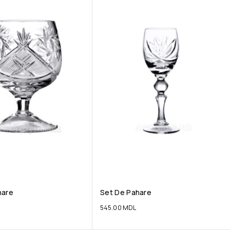
hare
Set De Pahare
545.00
MDL