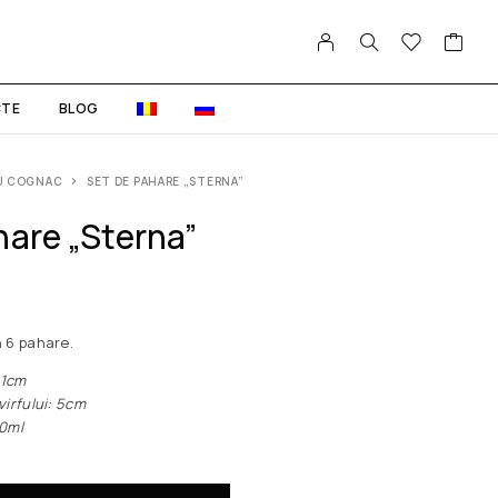
TE
BLOG
U COGNAC
SET DE PAHARE „STERNA”
hare „Sterna”
 6 pahare.
1cm
fului: 5cm
0ml