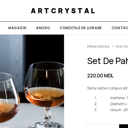
ARTCRYSTAL
MAGAZIN
ANGRO
CONDIȚIILE DE LIVRARE
CONTAC
PRIMA PAGINĂ
PENTR
Set De Pa
220.00
MDL
Setul este compus din
Inaltime: 1
Diametru vir
Volum: 25