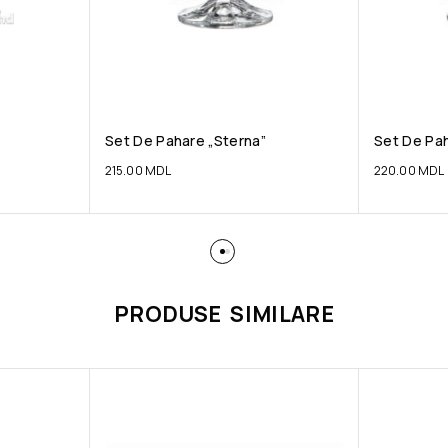
Set De Pahare „Sterna”
Set De Pah
215.00
MDL
220.00
MDL
PRODUSE SIMILARE