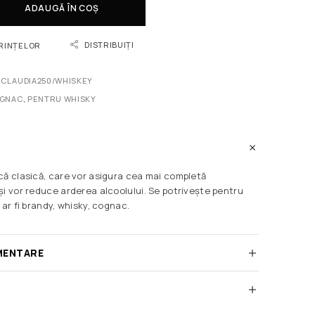
ADAUGĂ ÎN COȘ
DISTRIBUIȚI
ORINȚELOR
CLAUDIA250/WHISKEY
OGNAC
,
PENTRU WHISKY
că clasică, care vor asigura cea mai completă
și vor reduce arderea alcoolului. Se potrivește pentru
 ar fi brandy, whisky, cognac.
MENTARE