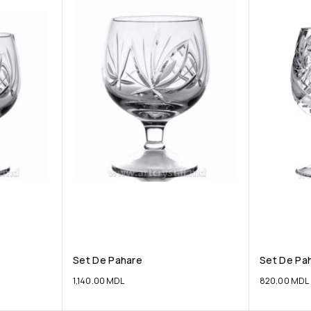
Set De Pahare
Set De Pa
1,140.00
MDL
820.00
MDL