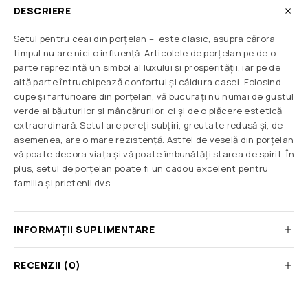
DESCRIERE
Setul pentru ceai din porțelan – este clasic, asupra cărora
timpul nu are nici o influenţă. Articolele de porțelan pe de o
parte reprezintă un simbol al luxului și prosperității, iar pe de
altă parte întruchipează confortul și căldura casei. Folosind
cupe și farfurioare din porțelan, vă bucurați nu numai de gustul
verde al băuturilor și mâncărurilor, ci și de o plăcere estetică
extraordinară. Setul are pereți subțiri, greutate redusă și, de
asemenea, are o mare rezistență. Astfel de veselă din porțelan
vă poate decora viața și vă poate îmbunătăți starea de spirit. În
plus, setul de porțelan poate fi un cadou excelent pentru
familia și prietenii dvs.
INFORMAȚII SUPLIMENTARE
RECENZII (0)